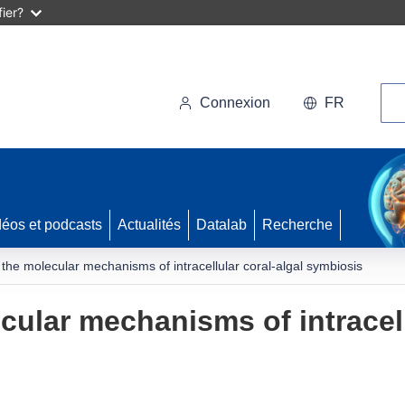
ier?
Rec
Connexion
FR
déos et podcasts
Actualités
Datalab
Recherche
the molecular mechanisms of intracellular coral-algal symbiosis
ular mechanisms of intracell