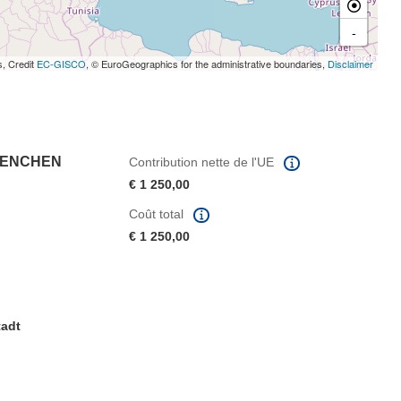
-
s, Credit
EC-GISCO
, © EuroGeographics for the administrative boundaries,
Disclaimer
UENCHEN
Contribution nette de l'UE
€ 1 250,00
Coût total
€ 1 250,00
tadt