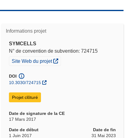
Informations projet
SYMCELLS
N° de convention de subvention: 724715
(s’ouvre dans une nouvelle fenêtre)
Site Web du projet
DOI
10.3030/724715
Projet clôturé
Date de signature de la CE
17 Mars 2017
Date de début
Date de fin
1 Juin 2017
31 Mai 2023