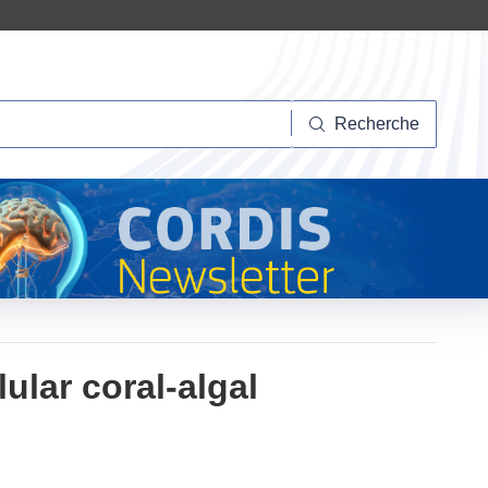
herche
Recherche
ular coral-algal