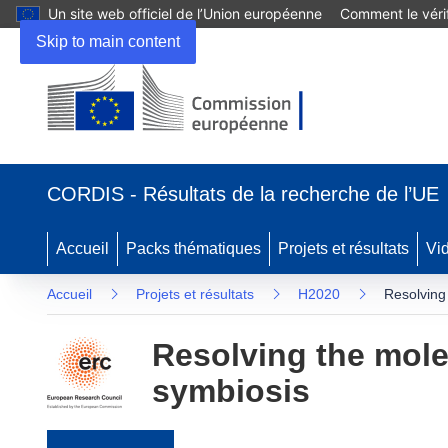
Un site web officiel de l’Union européenne
Comment le vérif
Skip to main content
(s’ouvre dans une nouvelle fenêtre)
CORDIS - Résultats de la recherche de l’UE
Accueil
Packs thématiques
Projets et résultats
Vi
Accueil
Projets et résultats
H2020
Resolving 
Resolving the molec
symbiosis