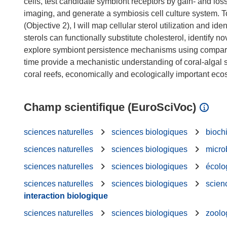
cells, test candidate symbiont receptors by gain- and loss-
imaging, and generate a symbiosis cell culture system. T
(Objective 2), I will map cellular sterol utilization and id
sterols can functionally substitute cholesterol, identify n
explore symbiont persistence mechanisms using comparati
time provide a mechanistic understanding of coral-algal
Champ scientifique (EuroSciVoc)
sciences naturelles
sciences biologiques
bioch
sciences naturelles
sciences biologiques
micro
sciences naturelles
sciences biologiques
écolo
sciences naturelles
sciences biologiques
scien
interaction biologique
sciences naturelles
sciences biologiques
zoolo