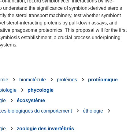
of-function, record symbiont/cell interactions by live-
o understand the significance of symbiont-derived sterols
entify the sterol transport machinery, test whether symbiont
ovel sterol-interacting proteins by pull-down assays, and
ve phagosome proteomics. This proposal will for the first
 symbiosis establishment, a crucial process underpinning
imie
biomolécule
protéines
protéomique
biologie
phycologie
gie
écosystème
ces biologiques du comportement
éthologie
gie
zoologie des invertébrés