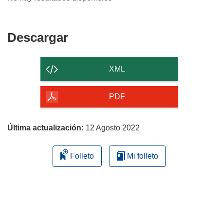
Descargar
Descargar
el
contenido
XML
de
la
PDF
página
Última actualización:
12 Agosto 2022
Folleto
Mi folleto