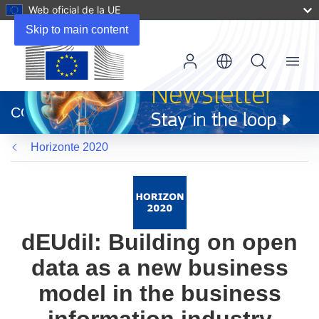
Web oficial de la UE
Skip to main content
Menu
(se
abrirá
CORDIS
en
una
Horizonte 2020
nueva
ventana)
dEUdil: Building on open
data as a new business
model in the business