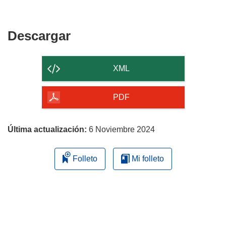
Descargar
Descargar
el
contenido
XML
de
la
PDF
página
Última actualización:
6 Noviembre 2024
Folleto
Mi folleto