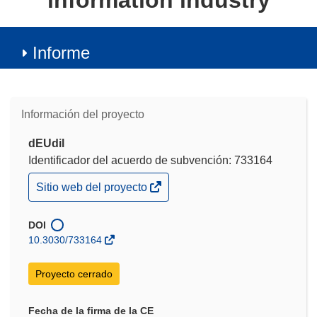
information industry
Informe
Información del proyecto
dEUdil
Identificador del acuerdo de subvención: 733164
(se
Sitio web del proyecto
abrirá
en
una
DOI
nueva
10.3030/733164
ventana)
Proyecto cerrado
Fecha de la firma de la CE