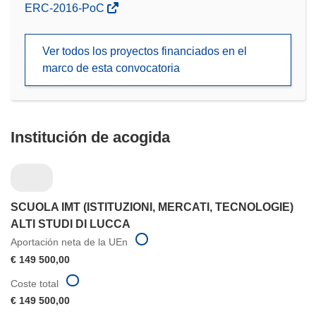
(se
ERC-2016-PoC
abrirá
en
Ver todos los proyectos financiados en el
una
marco de esta convocatoria
nueva
ventana)
Institución de acogida
SCUOLA IMT (ISTITUZIONI, MERCATI, TECNOLOGIE)
ALTI STUDI DI LUCCA
Aportación neta de la UEn
€ 149 500,00
Coste total
€ 149 500,00