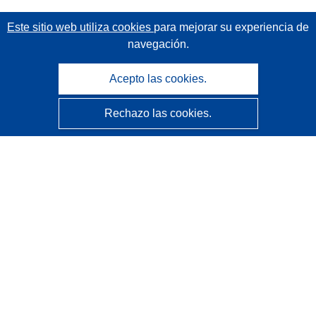
Este sitio web utiliza cookies
para mejorar su experiencia de
navegación.
Acepto las cookies.
Rechazo las cookies.
CORDIS - Resultados de investigaciones de la UE
La
Oficina de Publicaciones de la Unión Europea
gestiona este sitio web.
Accesibilidad
Clasificación semiautomática de proyectos - Declaración
de explicabilidad
Póngase en contacto