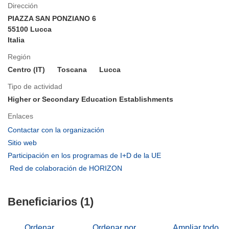
Dirección
PIAZZA SAN PONZIANO 6
55100 Lucca
Italia
Región
Centro (IT)
Toscana
Lucca
Tipo de actividad
Higher or Secondary Education Establishments
Enlaces
(se
Contactar con la organización
abrirá
(se
Sitio web
en
abrirá
(se
Participación en los programas de I+D de la UE
una
en
abrirá
(se
Red de colaboración de HORIZON
nueva
una
en
abrirá
ventana)
nueva
una
en
ventana)
nueva
Beneficiarios (1)
una
ventana)
nueva
ventana)
Ordenar
Ordenar por
Ampliar todo