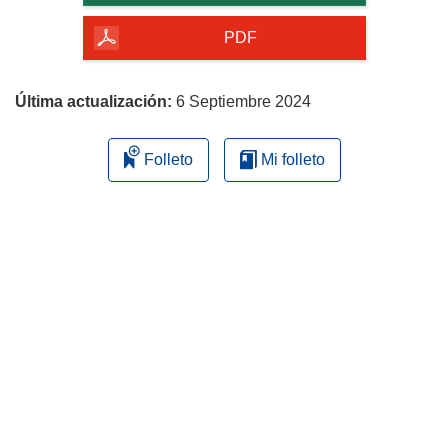
de
la
PDF
página
Última actualización:
6 Septiembre 2024
Folleto
Mi folleto