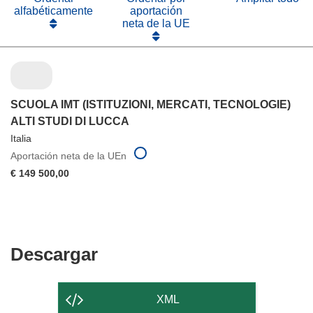
alfabéticamente
aportación
neta de la UE
SCUOLA IMT (ISTITUZIONI, MERCATI, TECNOLOGIE)
ALTI STUDI DI LUCCA
Italia
Aportación neta de la UEn
€ 149 500,00
Descargar
Descargar
el
contenido
XML