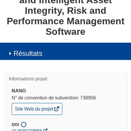
and Intelligent Asset
Integrity, Risk and
Performance Management
Software
Résultats
Informations projet
NANO
N° de convention de subvention: 738956
(s’ouvre
Site Web du projet
dans
une
nouvelle
DOI
fenêtre)
10.3030/738956