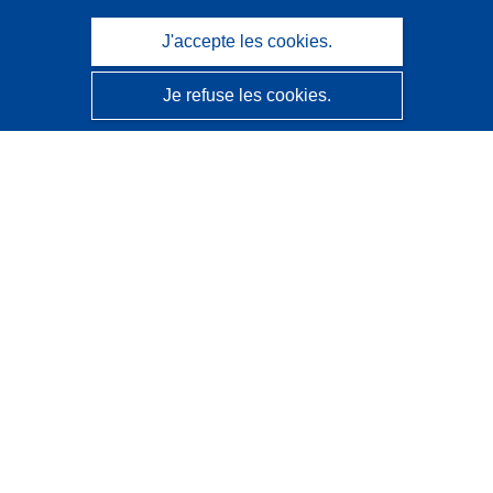
J'accepte les cookies.
Je refuse les cookies.
CORDIS - Résultats de la recherche de l’UE
Ce site web est géré par l'
Office des publications de
l’Union européenne
Accessibilité
Classification semi-automatique des projets - Avis sur
l’explicabilité
Contactez nous
Contacter notre Help Desk