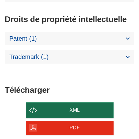
Droits de propriété intellectuelle
Patent (1)
Trademark (1)
Télécharger
Télécharger
le
contenu
XML
de
la
PDF
page