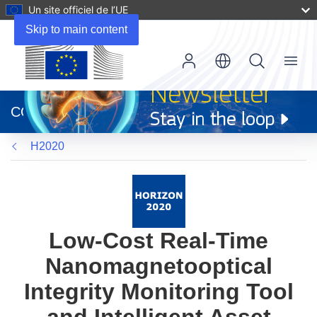
Un site officiel de l’UE
Skip to main content
Menu
(s’ouvre
dans
CORDIS
une
nouvelle
H2020
fenêtre)
Low-Cost Real-Time
Nanomagnetooptical
Integrity Monitoring Tool