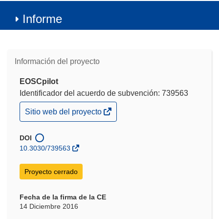
Informe
Información del proyecto
EOSCpilot
Identificador del acuerdo de subvención: 739563
(se
Sitio web del proyecto
abrirá
en
una
DOI
nueva
10.3030/739563
ventana)
Proyecto cerrado
Fecha de la firma de la CE
14 Diciembre 2016