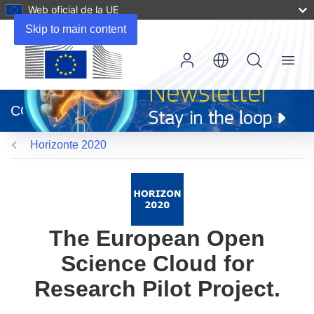
Web oficial de la UE
Skip to main content
Menu
(se
abrirá
CORDIS
en
una
Horizonte 2020
nueva
ventana)
The European Open
Science Cloud for
Research Pilot Project.