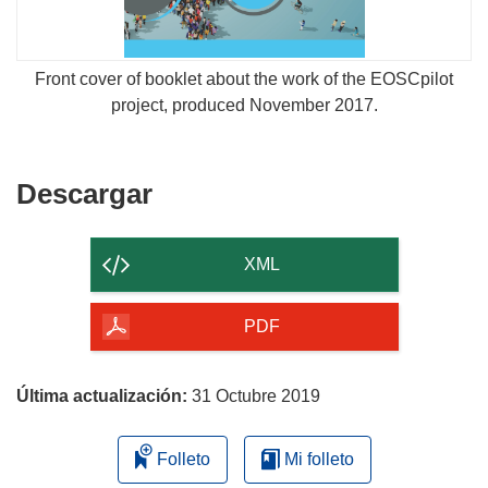
Front cover of booklet about the work of the EOSCpilot
project, produced November 2017.
Descargar
Descargar
el
contenido
XML
de
la
PDF
página
Última actualización:
31 Octubre 2019
Folleto
Mi folleto