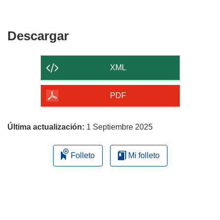
nueva
una
en
ventana)
nueva
una
ventana)
nueva
Descargar
Descargar
ventana)
el
contenido
XML
de
la
PDF
página
Última actualización:
1 Septiembre 2025
Folleto
Mi folleto