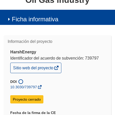
Oil Gas industry
Ficha informativa
Información del proyecto
HarshEnergy
Identificador del acuerdo de subvención: 739797
(se
Sitio web del proyecto
abrirá
en
una
DOI
nueva
10.3030/739797
ventana)
Proyecto cerrado
Fecha de la firma de la CE