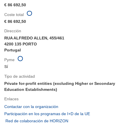
€ 86 692,50
Coste total
€ 86 692,50
Dirección
RUA ALFREDO ALLEN, 455/461
4200 135 PORTO
Portugal
Pyme
Sí
Tipo de actividad
Private for-profit entities (excluding Higher or Secondary
Education Establishments)
Enlaces
(se
Contactar con la organización
abrirá
(se
Participación en los programas de I+D de la UE
en
abrirá
(se
Red de colaboración de HORIZON
una
en
abrirá