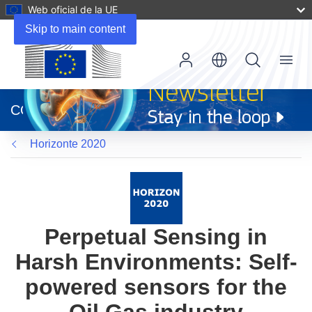
Web oficial de la UE
Skip to main content
Menu
(se
abrirá
CORDIS
en
una
Horizonte 2020
nueva
ventana)
Perpetual Sensing in
Harsh Environments: Self-
powered sensors for the