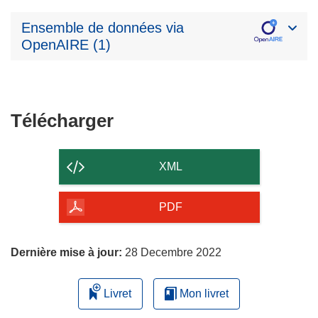
Ensemble de données via
OpenAIRE (1)
Télécharger
Télécharger
le
contenu
XML
de
la
PDF
page
Dernière mise à jour:
28 Decembre 2022
Livret
Mon livret