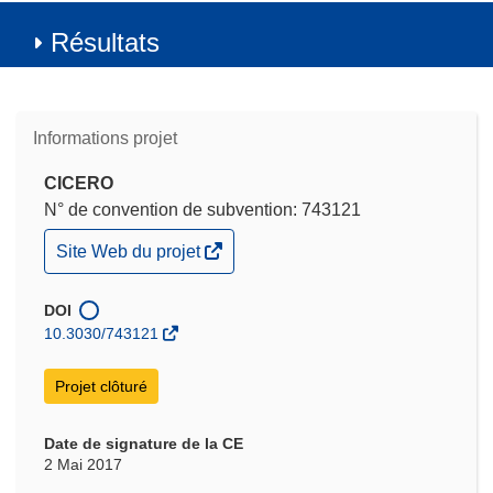
Résultats
Informations projet
CICERO
N° de convention de subvention: 743121
(s’ouvre
Site Web du projet
dans
une
nouvelle
DOI
fenêtre)
10.3030/743121
Projet clôturé
Date de signature de la CE
2 Mai 2017