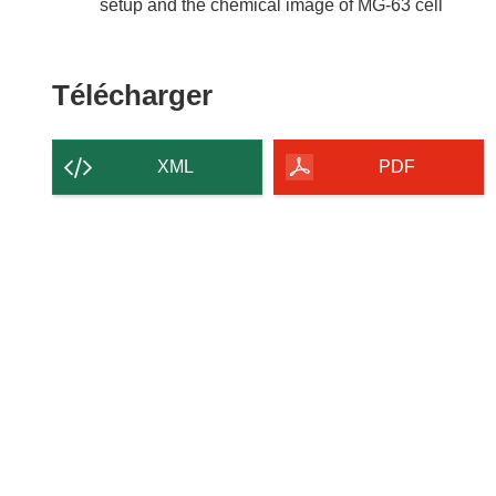
setup and the chemical image of MG-63 cell
Télécharger
Télécharger
le
contenu
XML
PDF
de
la
page