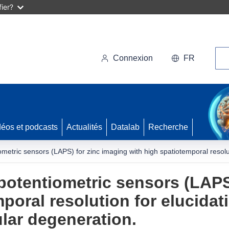
ier?
Rec
Connexion
FR
déos et podcasts
Actualités
Datalab
Recherche
metric sensors (LAPS) for zinc imaging with high spatiotemporal resolut
potentiometric sensors (LAPS
poral resolution for elucidati
ular degeneration.