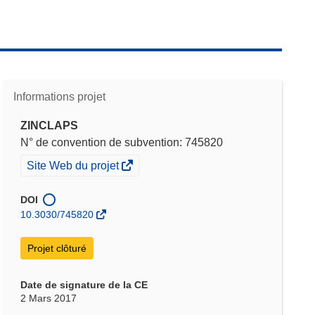
Informations projet
ZINCLAPS
N° de convention de subvention: 745820
(s’ouvre
Site Web du projet
dans
une
DOI
nouvelle
10.3030/745820
fenêtre)
Projet clôturé
Date de signature de la CE
2 Mars 2017