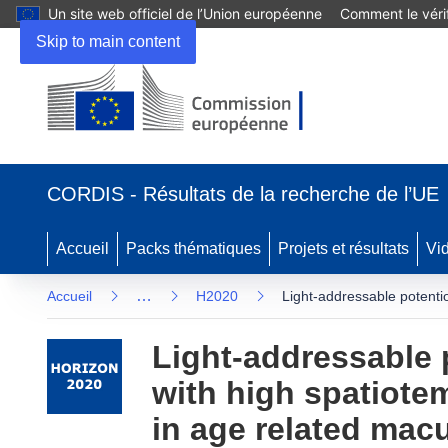
Un site web officiel de l’Union européenne
Comment le vérif
Skip to main content
(s’ouvre
dans
CORDIS - Résultats de la recherche de l’UE
une
nouvelle
fenêtre)
Accueil
Packs thématiques
Projets et résultats
Vi
…
Accueil
H2020
Light-addressable potentio
Light-addressable 
with high spatiotem
in age related mac