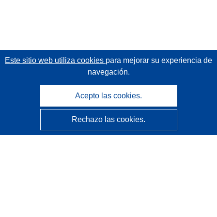
Este sitio web utiliza cookies
para mejorar su experiencia de
navegación.
Acepto las cookies.
Rechazo las cookies.
CORDIS - Resultados de investigaciones de la UE
La
Oficina de Publicaciones de la Unión Europea
gestiona este sitio web.
Accesibilidad
Clasificación semiautomática de proyectos - Declaración