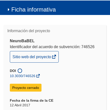
Ficha informativa
Información del proyecto
NeuroBaBEL
Identificador del acuerdo de subvención: 746526
(se
Sitio web del proyecto
abrirá
en
DOI
una
10.3030/746526
nueva
ventana)
Proyecto cerrado
Fecha de la firma de la CE
12 Abril 2017