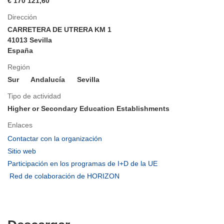
€ 170 121,60
Dirección
CARRETERA DE UTRERA KM 1
41013 Sevilla
España
Región
Sur
Andalucía
Sevilla
Tipo de actividad
Higher or Secondary Education Establishments
Enlaces
(se
Contactar con la organización
abrirá
(se
Sitio web
en
abrirá
(se
Participación en los programas de I+D de la UE
una
en
abrirá
(se
Red de colaboración de HORIZON
nueva
una
en
abrirá
ventana)
nueva
una
en
ventana)
nueva
una
ventana)
nueva