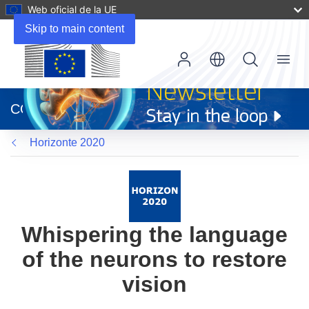
Web oficial de la UE
Skip to main content
Menu
(se
abrirá
CORDIS
en
una
Horizonte 2020
nueva
ventana)
Whispering the language
of the neurons to restore
vision