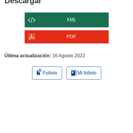
Descargar
Descargar
ventana)
el
contenido
XML
de
la
PDF
página
Última actualización:
16 Agosto 2022
Folleto
Mi folleto