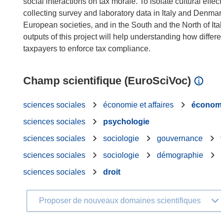
social interactions on tax morale. To isolate cultural effe
collecting survey and laboratory data in Italy and Denma
European societies, and in the South and the North of Ital
outputs of this project will help understanding how differ
Champ scientifique (EuroSciVoc)
sciences sociales
économie et affaires
économ
sciences sociales
psychologie
sciences sociales
sociologie
gouvernance
sciences sociales
sociologie
démographie
sciences sociales
droit
Proposer de nouveaux domaines scientifiques