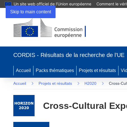
Un site web officiel de l’Union européenne
Comment le vérif
Skip to main content
(s’ouvre dans une nouvelle fenêtre)
CORDIS - Résultats de la recherche de l’UE
Accueil
Packs thématiques
Projets et résultats
Vi
Accueil
Projets et résultats
H2020
Cross-Cul
Cross-Cultural Exp