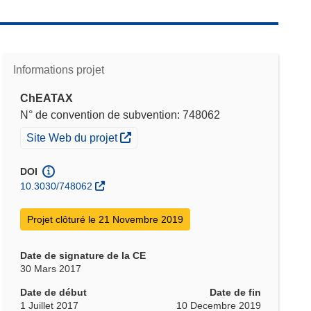
Informations projet
ChEATAX
N° de convention de subvention: 748062
(s’ouvre dans une nouvelle fenêtre)
Site Web du projet
DOI
10.3030/748062
Projet clôturé le 21 Novembre 2019
Date de signature de la CE
30 Mars 2017
Date de début
Date de fin
1 Juillet 2017
10 Decembre 2019