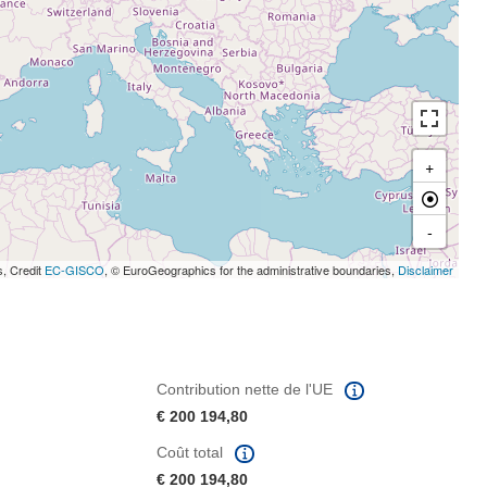
+
-
s, Credit
EC-GISCO
, © EuroGeographics for the administrative boundaries,
Disclaimer
Contribution nette de l'UE
€ 200 194,80
Coût total
€ 200 194,80