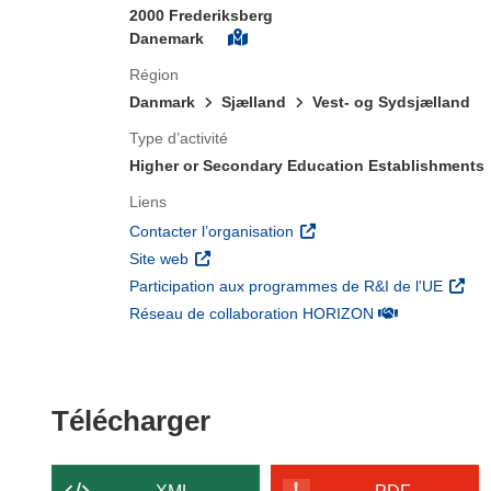
2000 Frederiksberg
Danemark
Région
Danmark
Sjælland
Vest- og Sydsjælland
Type d’activité
Higher or Secondary Education Establishments
Liens
(s’ouvre dans une nouvelle 
Contacter l’organisation
(s’ouvre dans une nouvelle fenêtre)
Site web
(s’ouv
Participation aux programmes de R&I de l'UE
(s’ouvre dans un
Réseau de collaboration HORIZON
Télécharger le conten
Télécharger