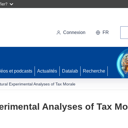
ier?
Rec
Connexion
FR
déos et podcasts
Actualités
Datalab
Recherche
tural Experimental Analyses of Tax Morale
erimental Analyses of Tax Mo