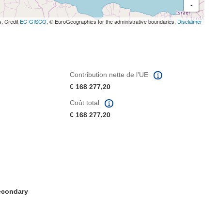
-
s, Credit
EC-GISCO
, © EuroGeographics for the administrative boundaries,
Disclaimer
Contribution nette de l'UE
€ 168 277,20
Coût total
€ 168 277,20
Secondary