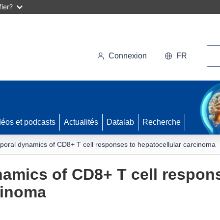
ier?
Rec
Connexion
FR
déos et podcasts
Actualités
Datalab
Recherche
poral dynamics of CD8+ T cell responses to hepatocellular carcinoma
amics of CD8+ T cell respon
cinoma