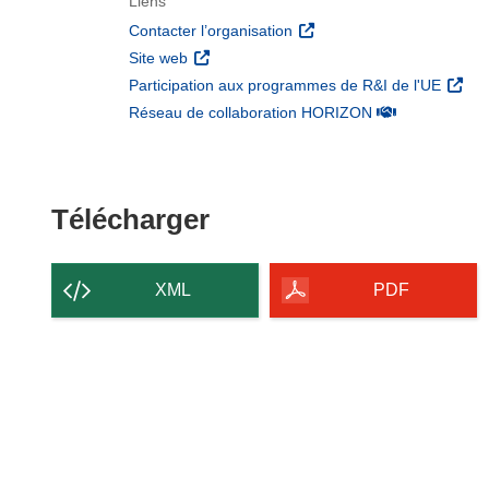
Liens
(s’ouvre dans une nouvelle 
Contacter l’organisation
(s’ouvre dans une nouvelle fenêtre)
Site web
(s’ouv
Participation aux programmes de R&I de l'UE
(s’ouvre dans un
Réseau de collaboration HORIZON
Télécharger le conten
Télécharger
XML
PDF