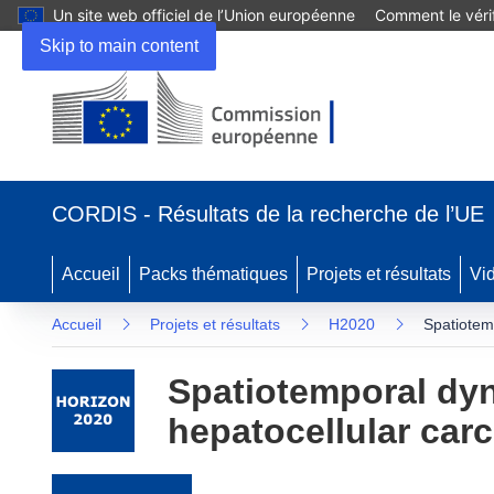
Un site web officiel de l’Union européenne
Comment le vérif
Skip to main content
(s’ouvre dans une nouvelle fenêtre)
CORDIS - Résultats de la recherche de l’UE
Accueil
Packs thématiques
Projets et résultats
Vi
Accueil
Projets et résultats
H2020
Spatiotem
Spatiotemporal dyn
hepatocellular car