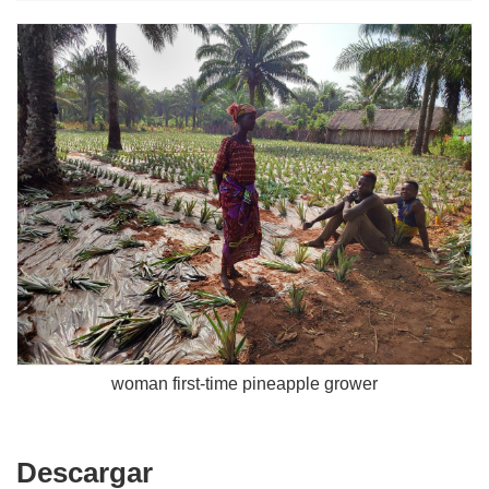
woman first-time pineapple grower
Descargar
Descargar