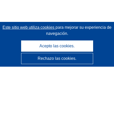
Este sitio web utiliza cookies
para mejorar su experiencia de
navegación.
Acepto las cookies.
Rechazo las cookies.
CORDIS - Resultados de investigaciones de la UE
La
Oficina de Publicaciones de la Unión Europea
gestiona este sitio web.
Accesibilidad
Clasificación semiautomática de proyectos - Declaración