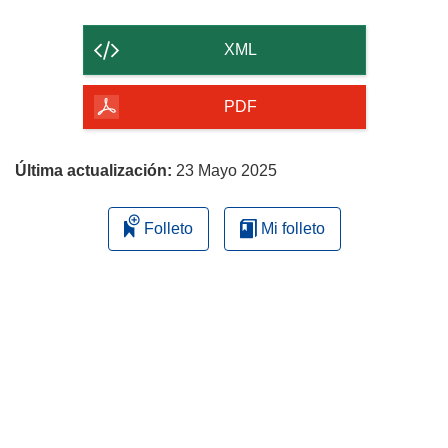
el
contenido
XML
de
la
PDF
página
Última actualización:
23 Mayo 2025
Folleto
Mi folleto