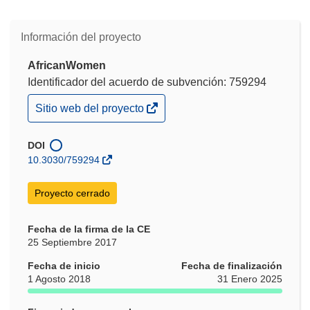
Información del proyecto
AfricanWomen
Identificador del acuerdo de subvención: 759294
(se
Sitio web del proyecto
abrirá
en
una
DOI
nueva
10.3030/759294
ventana)
Proyecto cerrado
Fecha de la firma de la CE
25 Septiembre 2017
Fecha de inicio
Fecha de finalización
1 Agosto 2018
31 Enero 2025