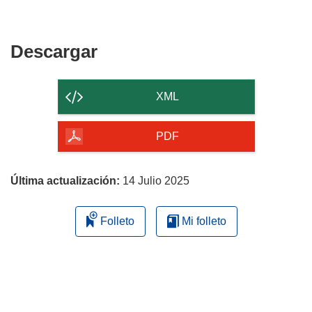
Descargar
Descargar
el
contenido
XML
de
la
PDF
página
Última actualización:
14 Julio 2025
Folleto
Mi folleto