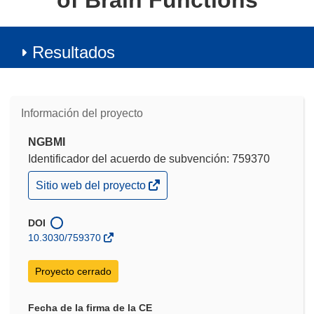
of Brain Functions
Resultados
Información del proyecto
NGBMI
Identificador del acuerdo de subvención: 759370
(se
Sitio web del proyecto
abrirá
en
una
DOI
nueva
10.3030/759370
ventana)
Proyecto cerrado
Fecha de la firma de la CE