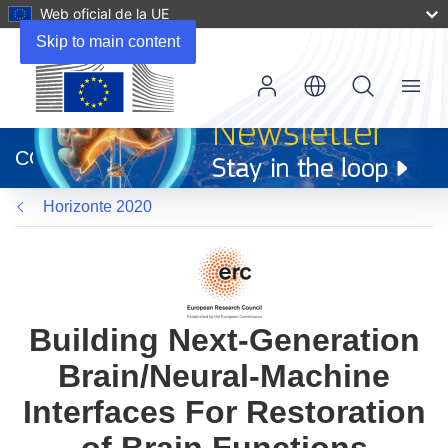
Web oficial de la UE
Skip to main content
Menu
(se
abrirá
CORDIS
en
una
Horizonte 2020
nueva
ventana)
Building Next-Generation
Brain/Neural-Machine
Interfaces For Restoration