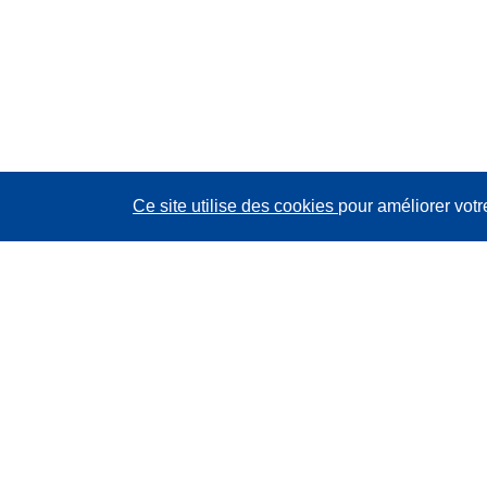
Ce site utilise des cookies
pour améliorer votr
CORDIS - Résultats de la recherche de l’UE
Ce site web est géré par l'
Office des publications de
l’Union européenne
Accessibilité