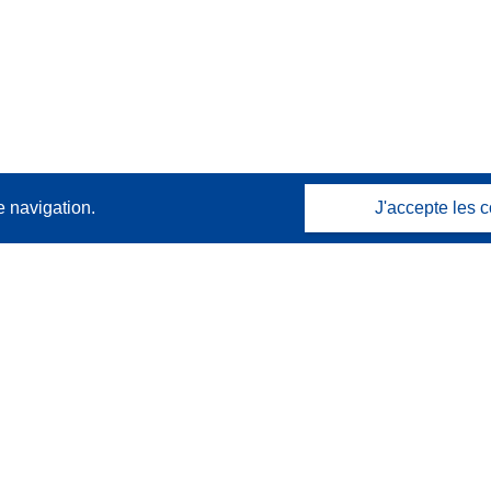
e navigation.
J'accepte les c
Contactez nous
Contacter notre Help Desk
Foire aux questions
(et leurs réponses)
Suivez-nous