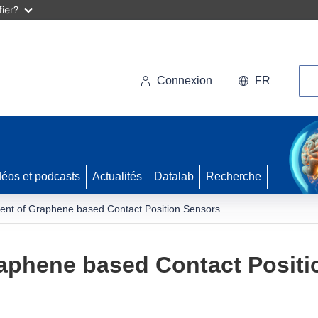
ier?
Rec
Connexion
FR
déos et podcasts
Actualités
Datalab
Recherche
nt of Graphene based Contact Position Sensors
aphene based Contact Positi