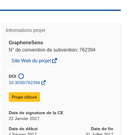
Informations projet
GrapheneSens
N° de convention de subvention: 762394
(s’ouvre
Site Web du projet
dans
une
DOI
nouvelle
10.3030/762394
fenêtre)
Projet clôturé
Date de signature de la CE
22 Janvier 2017
Date de début
Date de fin
1 Février 2017
31 Juillet 2017