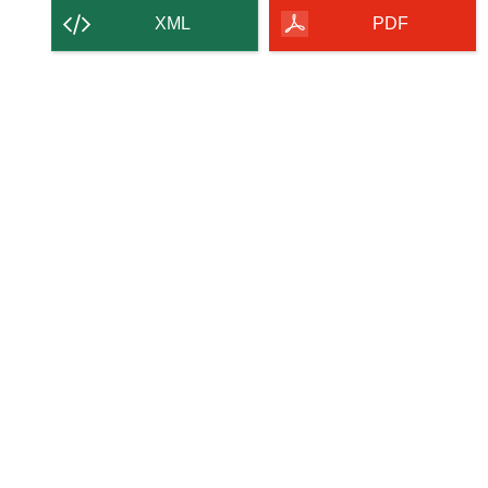
contenu
XML
PDF
de
la
page