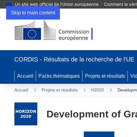
Un site web officiel de l’Union européenne
Comment le vérif
Skip to main content
(s’ouvre
dans
CORDIS - Résultats de la recherche de l’UE
une
nouvelle
fenêtre)
Accueil
Packs thématiques
Projets et résultats
Vi
Accueil
Projets et résultats
H2020
Developme
Development of Gr