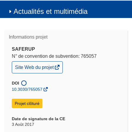
Actualités et multimédia
Informations projet
SAFERUP
N° de convention de subvention: 765057
(s’ouvre
Site Web du projet
dans
une
nouvelle
DOI
fenêtre)
10.3030/765057
Projet clôturé
Date de signature de la CE
3 Août 2017