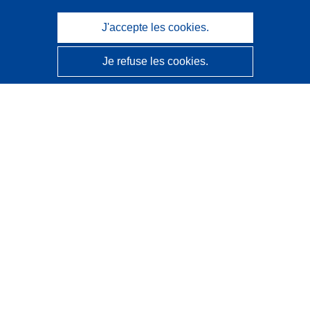
J'accepte les cookies.
Je refuse les cookies.
CORDIS - Résultats de la recherche de l’UE
Ce site web est géré par l'
Office des publications de
l’Union européenne
Accessibilité
Classification semi-automatique des projets - Avis sur
l’explicabilité
Contactez nous
Contacter notre Help Desk