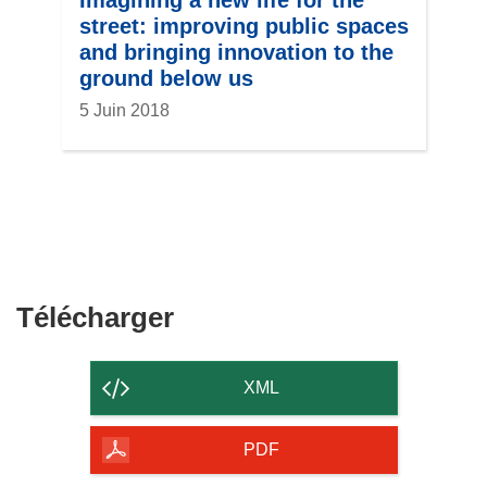
street: improving public spaces
and bringing innovation to the
ground below us
5 Juin 2018
Télécharger
Télécharger
le
contenu
XML
de
la
PDF
page