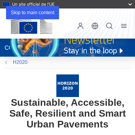
Un site officiel de l’UE
Skip to main content
Menu
(s’ouvre
dans
CORDIS
une
nouvelle
H2020
fenêtre)
Sustainable, Accessible,
Safe, Resilient and Smart
Urban Pavements