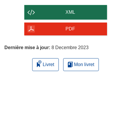
le
contenu
XML
de
la
PDF
page
Dernière mise à jour:
8 Decembre 2023
Livret
Mon livret