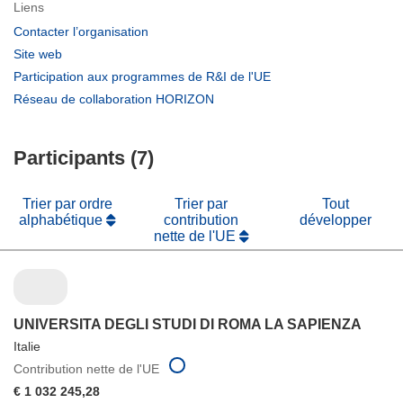
Liens
(s’ouvre
Contacter l’organisation
dans
(s’ouvre
Site web
une
dans
(s’ouvre
Participation aux programmes de R&I de l'UE
nouvelle
une
dans
(s’ouvre
Réseau de collaboration HORIZON
fenêtre)
nouvelle
une
dans
fenêtre)
nouvelle
une
fenêtre)
Participants (7)
nouvelle
fenêtre)
Trier par ordre
Trier par
Tout
alphabétique
contribution
développer
nette de l'UE
UNIVERSITA DEGLI STUDI DI ROMA LA SAPIENZA
Italie
Contribution nette de l'UE
€ 1 032 245,28