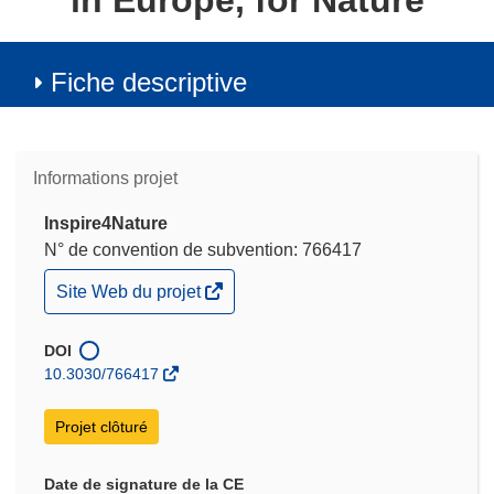
in Europe, for Nature
Fiche descriptive
Informations projet
Inspire4Nature
N° de convention de subvention: 766417
(s’ouvre
Site Web du projet
dans
une
nouvelle
DOI
fenêtre)
10.3030/766417
Projet clôturé
Date de signature de la CE