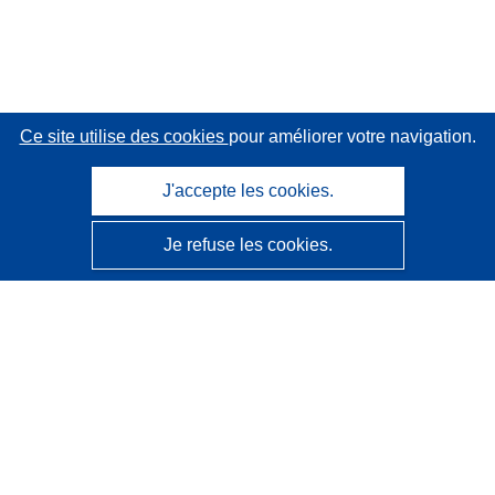
Ce site utilise des cookies
pour améliorer votre navigation.
J'accepte les cookies.
Je refuse les cookies.
CORDIS - Résultats de la recherche de l’UE
Ce site web est géré par l'
Office des publications de
l’Union européenne
Accessibilité
Classification semi-automatique des projets - Avis sur
l’explicabilité