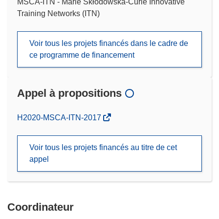
MSCA-ITN - Marie Skłodowska-Curie Innovative
Training Networks (ITN)
Voir tous les projets financés dans le cadre de
ce programme de financement
Appel à propositions
(s’ouvre
H2020-MSCA-ITN-2017
dans
une
Voir tous les projets financés au titre de cet
nouvelle
appel
fenêtre)
Coordinateur