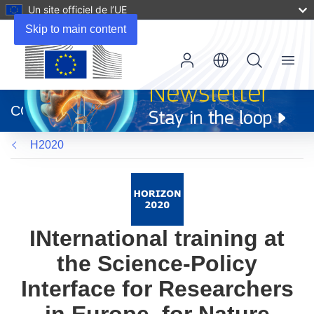
Un site officiel de l’UE
Skip to main content
Menu
(s’ouvre
dans
CORDIS
une
nouvelle
H2020
fenêtre)
INternational training at
the Science-Policy
Interface for Researchers