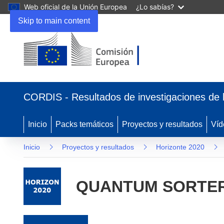
Web oficial de la Unión Europea
¿Lo sabías?
Skip to main content
(se abrirá en una nueva ventana)
CORDIS - Resultados de investigaciones de 
Inicio
Packs temáticos
Proyectos y resultados
Víd
Inicio
Proyectos y resultados
Horizonte 2020
QUANTUM SORTE