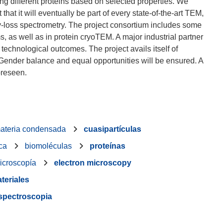
ing different proteins based on selected properties. We
hat it will eventually be part of every state-of-the-art TEM,
y-loss spectrometry. The project consortium includes some
s, as well as in protein cryoTEM. A major industrial partner
technological outcomes. The project avails itself of
ender balance and equal opportunities will be ensured. A
 materia condensada
cuasipartículas
ca
biomoléculas
proteínas
icroscopía
electron microscopy
teriales
spectroscopia