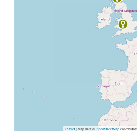
Leaflet
| Map data ©
OpenStreetMap
contributor