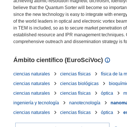
achieving atomic-resolution magnetic dichroism, identify
believe that the Quantum Sorter will become so important t
since the new technology is easy to integrate with energ
of the world leaders in optical and electronic vortex beam
in TEM is included, so as to secure market penetration of 
established resource and IPR management techniques. G
Ámbito científico (EuroSciVoc)
ciencias naturales
ciencias físicas
física de la
ciencias naturales
ciencias biológicas
bioquími
ciencias naturales
ciencias físicas
óptica
m
ingeniería y tecnología
nanotecnología
nanoma
ciencias naturales
ciencias físicas
óptica
e