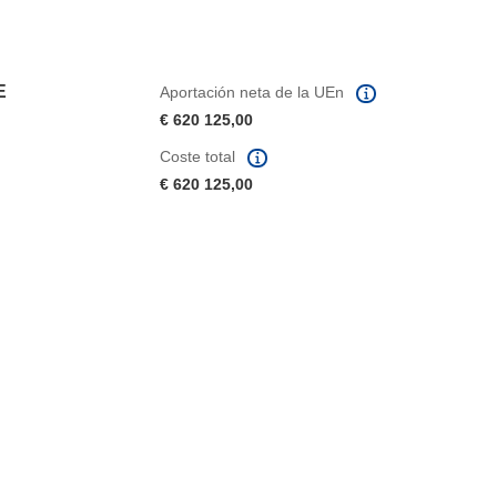
E
Aportación neta de la UEn
€ 620 125,00
Coste total
€ 620 125,00
eva ventana)
abrirá en una nueva ventana)