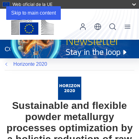
Web oficial de la UE
Skip to main content
Menu
(se
abrirá
CORDIS
en
una
Horizonte 2020
nueva
ventana)
Sustainable and flexible
powder metallurgy
processes optimization by