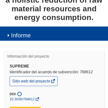
a holistic reduction of raw
material resources and
energy consumption.
Informe
Información del proyecto
SUPREME
Identificador del acuerdo de subvención: 768612
(se
Sitio web del proyecto
abrirá
en
una
DOI
nueva
10.3030/768612
ventana)