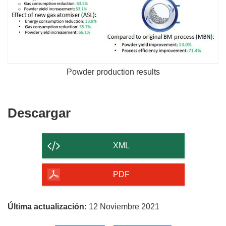
Powder production results
Descargar
Descargar
el
contenido
XML
de
la
PDF
página
Última actualización:
12 Noviembre 2021