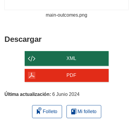
main-outcomes.png
Descargar
Descargar
el
contenido
XML
de
la
PDF
página
Última actualización:
6 Junio 2024
Folleto
Mi folleto