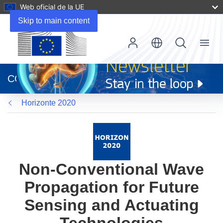
Web oficial de la UE
Skip to main content
Menu
(se
abrirá
CORDIS
en
una
Horizonte 2020
nueva
ventana)
Non-Conventional Wave
Propagation for Future
Sensing and Actuating