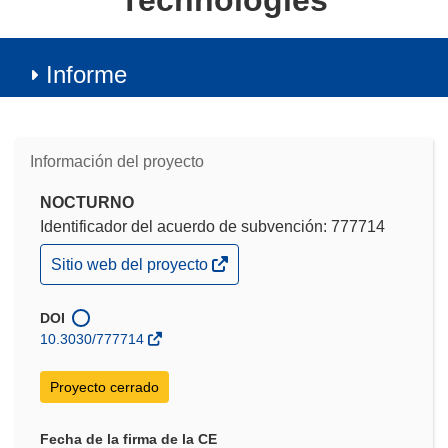
Technologies
Informe
Información del proyecto
NOCTURNO
Identificador del acuerdo de subvención: 777714
(se
Sitio web del proyecto
abrirá
en
una
DOI
nueva
10.3030/777714
ventana)
Proyecto cerrado
Fecha de la firma de la CE