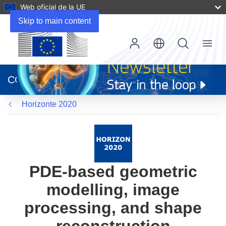
Web oficial de la UE
Skip to main content
Menu
(se
abrirá
CORDIS
en
una
Horizonte 2020
nueva
ventana)
PDE-based geometric
modelling, image
processing, and shape