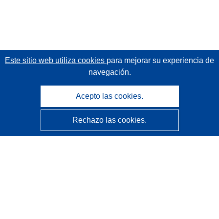
Este sitio web utiliza cookies
para mejorar su experiencia de
navegación.
Acepto las cookies.
Rechazo las cookies.
CORDIS - Resultados de investigaciones de la UE
La
Oficina de Publicaciones de la Unión Europea
gestiona este sitio web.
Accesibilidad
Clasificación semiautomática de proyectos - Declaración