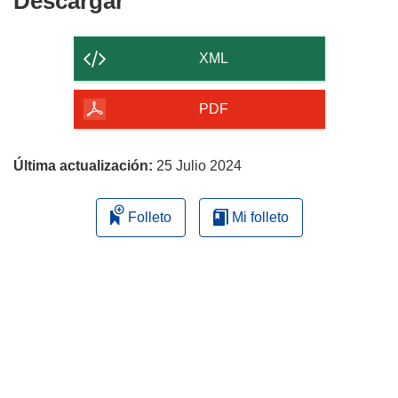
Descargar
Descargar
el
contenido
XML
de
la
PDF
página
Última actualización:
25 Julio 2024
Folleto
Mi folleto