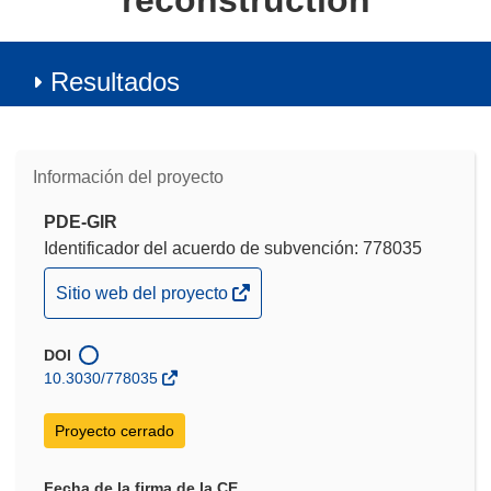
reconstruction
Resultados
Información del proyecto
PDE-GIR
Identificador del acuerdo de subvención: 778035
(se
Sitio web del proyecto
abrirá
en
DOI
una
10.3030/778035
nueva
ventana)
Proyecto cerrado
Fecha de la firma de la CE