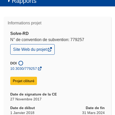
Rapports
Informations projet
Solve-RD
N° de convention de subvention: 779257
(s’ouvre
Site Web du projet
dans
une
nouvelle
DOI
fenêtre)
10.3030/779257
Projet clôturé
Date de signature de la CE
27 Novembre 2017
Date de début
Date de fin
1 Janvier 2018
31 Mars 2024