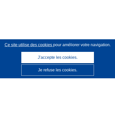
Ce site utilise des cookies
pour améliorer votre navigation.
J'accepte les cookies.
Je refuse les cookies.
CORDIS - Résultats de la recherche de l’UE
Ce site web est géré par l'
Office des publications de
l’Union européenne
Accessibilité