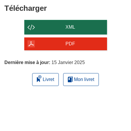
Télécharger
Télécharger
le
contenu
XML
de
la
PDF
page
Dernière mise à jour:
15 Janvier 2025
Livret
Mon livret