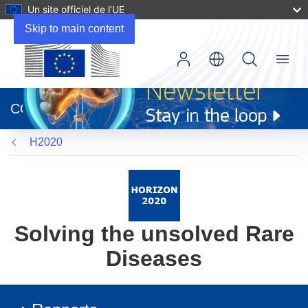
Un site officiel de l’UE
Skip to main content
Menu
(s’ouvre
dans
CORDIS
une
nouvelle
H2020
fenêtre)
Solving the unsolved Rare
Diseases