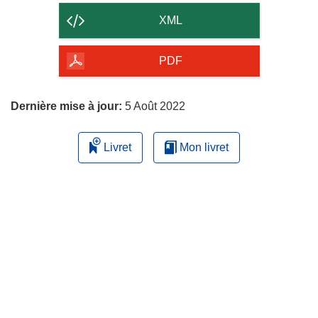
contenu
XML
de
la
PDF
page
Dernière mise à jour:
5 Août 2022
Livret
Mon livret