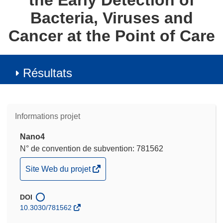
the Early Detection of
Bacteria, Viruses and
Cancer at the Point of Care
Résultats
Informations projet
Nano4
N° de convention de subvention: 781562
(s’ouvre
Site Web du projet
dans
une
DOI
nouvelle
10.3030/781562
fenêtre)