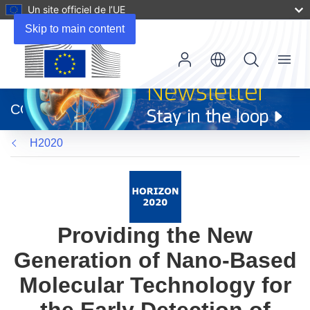
Un site officiel de l’UE
Skip to main content
Menu
(s’ouvre
dans
CORDIS
une
nouvelle
H2020
fenêtre)
Providing the New
Generation of Nano-Based
Molecular Technology for