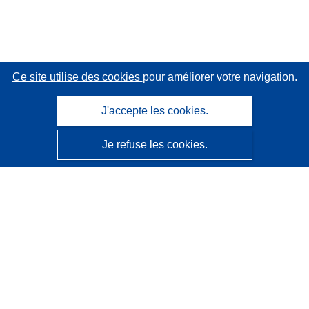
Ce site utilise des cookies
pour améliorer votre navigation.
J'accepte les cookies.
Je refuse les cookies.
CORDIS - Résultats de la recherche de l’UE
Ce site web est géré par l'
Office des publications de
l’Union européenne
Accessibilité
Classification semi-automatique des projets - Avis sur
l’explicabilité