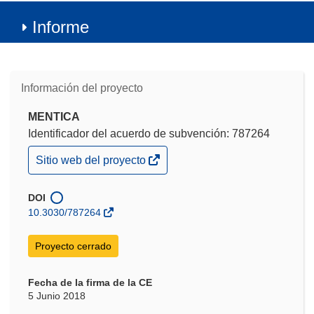
Informe
Información del proyecto
MENTICA
Identificador del acuerdo de subvención: 787264
(se
Sitio web del proyecto
abrirá
en
una
DOI
nueva
10.3030/787264
ventana)
Proyecto cerrado
Fecha de la firma de la CE
5 Junio 2018