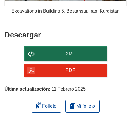
Excavations in Building 5, Bestansur, Iraqi Kurdistan
Descargar
Descargar
el
contenido
XML
de
la
PDF
página
Última actualización:
11 Febrero 2025
Folleto
Mi folleto