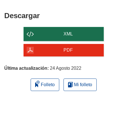
Descargar
Descargar
el
contenido
XML
de
la
PDF
página
Última actualización:
24 Agosto 2022
Folleto
Mi folleto