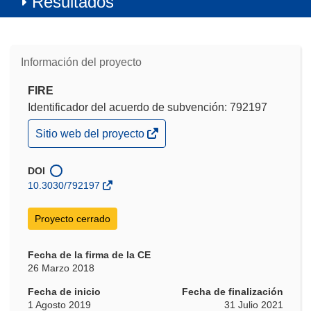
Resultados
Información del proyecto
FIRE
Identificador del acuerdo de subvención: 792197
(se
Sitio web del proyecto
abrirá
en
una
DOI
nueva
10.3030/792197
ventana)
Proyecto cerrado
Fecha de la firma de la CE
26 Marzo 2018
Fecha de inicio
Fecha de finalización
1 Agosto 2019
31 Julio 2021