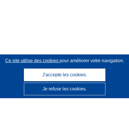
Ce site utilise des cookies
pour améliorer votre navigation.
J'accepte les cookies.
Je refuse les cookies.
CORDIS - Résultats de la recherche de l’UE
Ce site web est géré par l'
Office des publications de
l’Union européenne