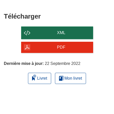
Télécharger
Télécharger
le
contenu
XML
de
la
PDF
page
Dernière mise à jour:
22 Septembre 2022
Livret
Mon livret