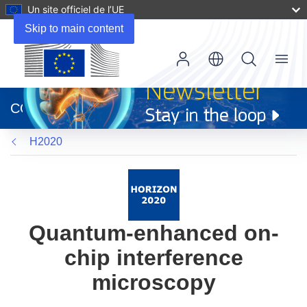
Un site officiel de l’UE
Skip to main content
Menu
(s’ouvre
dans
CORDIS
une
nouvelle
H2020
fenêtre)
Quantum-enhanced on-
chip interference
microscopy