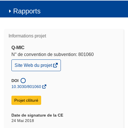
Rapports
Informations projet
Q-MIC
N° de convention de subvention: 801060
(s’ouvre
Site Web du projet
dans
une
nouvelle
DOI
fenêtre)
10.3030/801060
Projet clôturé
Date de signature de la CE
24 Mai 2018