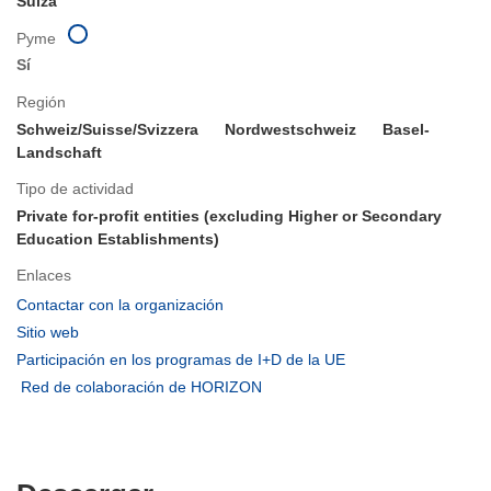
Suiza
Pyme
Sí
Región
Schweiz/Suisse/Svizzera
Nordwestschweiz
Basel-
Landschaft
Tipo de actividad
Private for-profit entities (excluding Higher or Secondary
Education Establishments)
Enlaces
(se
Contactar con la organización
abrirá
(se
Sitio web
en
abrirá
(se
Participación en los programas de I+D de la UE
una
en
abrirá
(se
Red de colaboración de HORIZON
nueva
una
en
abrirá
ventana)
nueva
una
en
ventana)
nueva
una
ventana)
nueva