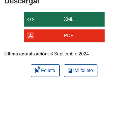
Descargar
Descargar
ventana)
el
contenido
XML
de
la
PDF
página
Última actualización:
6 Septiembre 2024
Folleto
Mi folleto