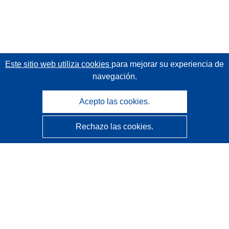
Este sitio web utiliza cookies
para mejorar su experiencia de
navegación.
Acepto las cookies.
Rechazo las cookies.
CORDIS - Resultados de investigaciones de la UE
La
Oficina de Publicaciones de la Unión Europea
gestiona este sitio web.
Accesibilidad
Clasificación semiautomática de proyectos - Declaración