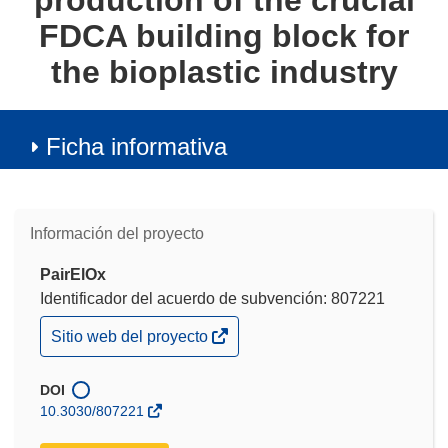
production of the crucial
FDCA building block for
the bioplastic industry
Ficha informativa
Información del proyecto
PairElOx
Identificador del acuerdo de subvención: 807221
(se
Sitio web del proyecto
abrirá
en
una
DOI
nueva
10.3030/807221
ventana)