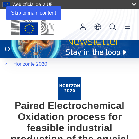
Web oficial de la UE
Skip to main content
Menu
(se
abrirá
CORDIS
en
una
Horizonte 2020
nueva
ventana)
Paired Electrochemical
Oxidation process for
feasible industrial