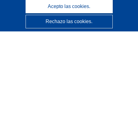
Acepto las cookies.
Rechazo las cookies.
CORDIS - Resultados de investigaciones de la UE
La
Oficina de Publicaciones de la Unión Europea
gestiona este sitio web.
Accesibilidad
Clasificación semiautomática de proyectos - Declaración
de explicabilidad
Póngase en contacto
Contacto con Help Desk
Preguntas más frecuentes
(y sus respuestas)