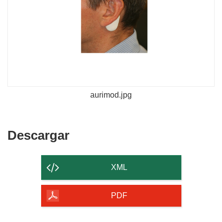
aurimod.jpg
Descargar
Descargar
el
contenido
XML
de
la
PDF
página