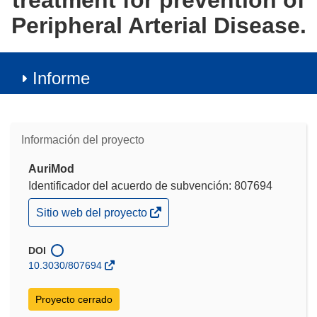
treatment for prevention of
Peripheral Arterial Disease.
Informe
Información del proyecto
AuriMod
Identificador del acuerdo de subvención: 807694
(se
Sitio web del proyecto
abrirá
en
una
DOI
nueva
10.3030/807694
ventana)
Proyecto cerrado