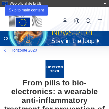
Web oficial de la UE
Skip to main content
Menu
(se
abrirá
CORDIS
en
una
Horizonte 2020
nueva
ventana)
From pills to bio-
electronics: a wearable
anti-inflammatory