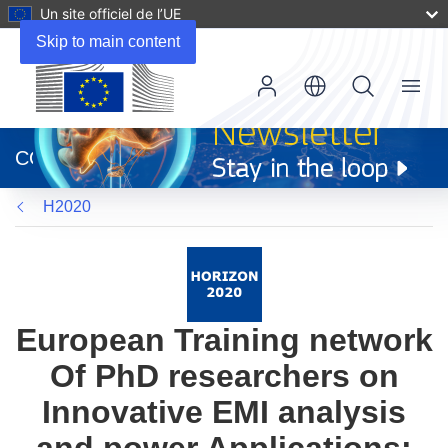
Un site officiel de l’UE
Skip to main content
Menu
(s’ouvre
dans
CORDIS
une
nouvelle
H2020
fenêtre)
European Training network
Of PhD researchers on
Innovative EMI analysis