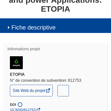
and power Applications:
ETOPIA
Fiche descriptive
Informations projet
ETOPIA
N° de convention de subvention: 812753
(s’ouvre
(s’ouvre
Site Web du projet
dans
dans
une
une
DOI
nouvelle
nouvelle
10.3030/812753