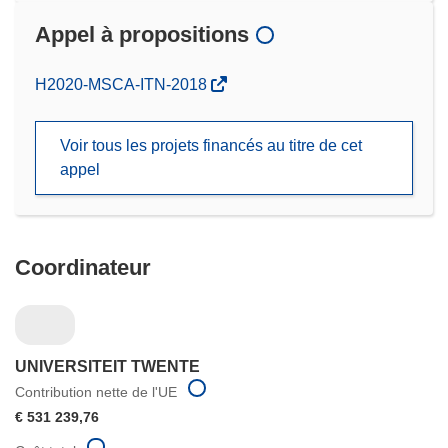
Appel à propositions
(s’ouvre
H2020-MSCA-ITN-2018
dans
une
Voir tous les projets financés au titre de cet
nouvelle
appel
fenêtre)
Coordinateur
UNIVERSITEIT TWENTE
Contribution nette de l'UE
€ 531 239,76