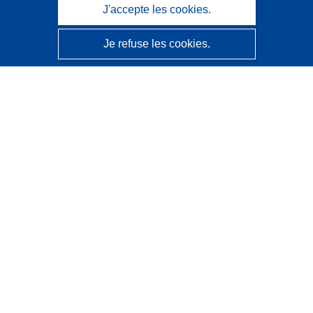
J'accepte les cookies.
Je refuse les cookies.
CORDIS - Résultats de la recherche de l’UE
Ce site web est géré par l'
Office des publications de
l’Union européenne
Accessibilité
Classification semi-automatique des projets - Avis sur
l’explicabilité
Contactez nous
Contacter notre Help Desk
Foire aux questions
(et leurs réponses)