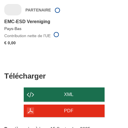
PARTENAIRE
EMC-ESD Vereniging
Pays-Bas
Contribution nette de l'UE
€ 0,00
Télécharger
Télécharger
le
contenu
XML
de
la
PDF
page