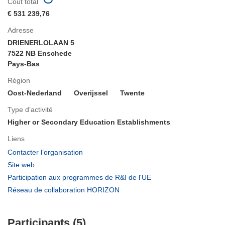
Coût total
€ 531 239,76
Adresse
DRIENERLOLAAN 5
7522 NB Enschede
Pays-Bas
Région
Oost-Nederland
Overijssel
Twente
Type d’activité
Higher or Secondary Education Establishments
Liens
(s’ouvre
Contacter l’organisation
dans
(s’ouvre
Site web
une
dans
(s’ouvre
Participation aux programmes de R&I de l'UE
nouvelle
une
dans
(s’ouvre
Réseau de collaboration HORIZON
fenêtre)
nouvelle
une
dans
fenêtre)
nouvelle
une
fenêtre)
Participants (5)
nouvelle