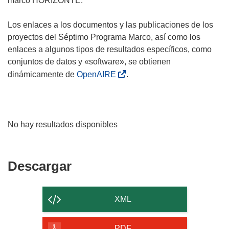
marco HORIZONTE.
Los enlaces a los documentos y las publicaciones de los
proyectos del Séptimo Programa Marco, así como los
enlaces a algunos tipos de resultados específicos, como
conjuntos de datos y «software», se obtienen
dinámicamente de
OpenAIRE
.
No hay resultados disponibles
Descargar
Descargar
el
contenido
XML
de
PDF