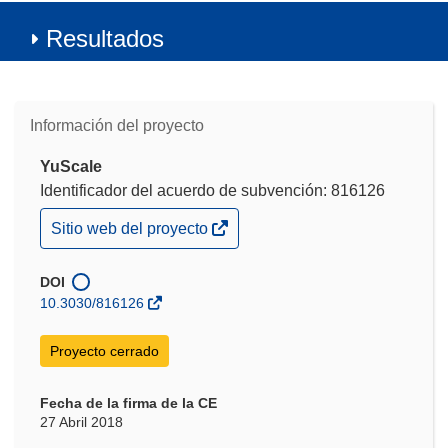
Resultados
Información del proyecto
YuScale
Identificador del acuerdo de subvención: 816126
(se
Sitio web del proyecto
abrirá
en
una
DOI
nueva
10.3030/816126
ventana)
Proyecto cerrado
Fecha de la firma de la CE
27 Abril 2018