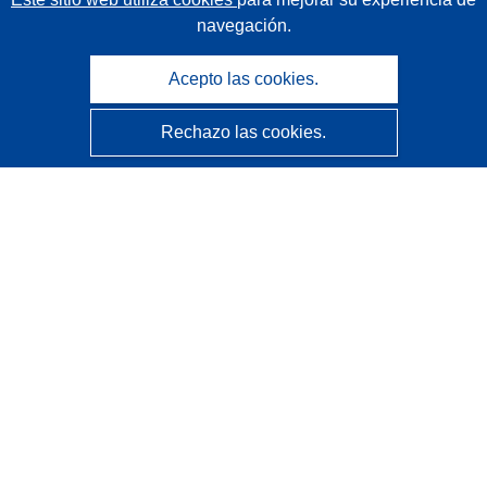
navegación.
Acepto las cookies.
Rechazo las cookies.
CORDIS - Resultados de investigaciones de la UE
La
Oficina de Publicaciones de la Unión Europea
gestiona este sitio web.
Accesibilidad
Clasificación semiautomática de proyectos - Declaración
de explicabilidad
Póngase en contacto
Contacto con Help Desk