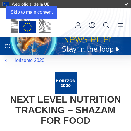
Web oficial de la UE
Skip to main content
Menu
(se
abrirá
CORDIS
en
una
Horizonte 2020
nueva
ventana)
NEXT LEVEL NUTRITION
TRACKING – SHAZAM
FOR FOOD