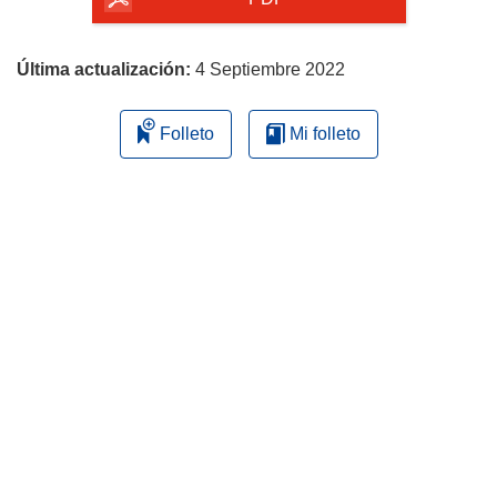
la
página
Última actualización:
4 Septiembre 2022
Folleto
Mi folleto