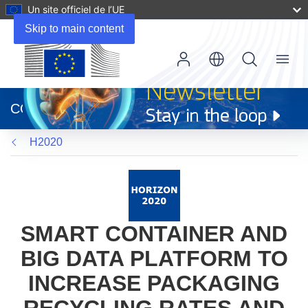
Un site officiel de l’UE
Skip to main content
Menu
(s’ouvre
dans
CORDIS
une
nouvelle
H2020
fenêtre)
SMART CONTAINER AND
BIG DATA PLATFORM TO
INCREASE PACKAGING