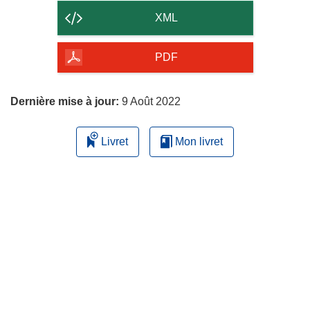
contenu
XML
de
la
PDF
page
Dernière mise à jour:
9 Août 2022
Livret
Mon livret