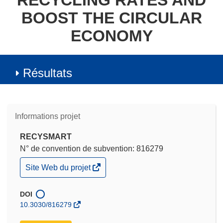
RECYCLING RATES AND
BOOST THE CIRCULAR
ECONOMY
Résultats
Informations projet
RECYSMART
N° de convention de subvention: 816279
(s’ouvre
Site Web du projet
dans
une
nouvelle
DOI
fenêtre)
10.3030/816279