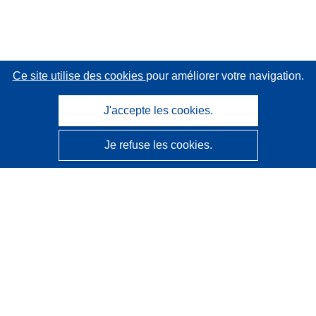
Ce site utilise des cookies
pour améliorer votre navigation.
J'accepte les cookies.
Je refuse les cookies.
CORDIS - Résultats de la recherche de l’UE
Ce site web est géré par l'
Office des publications de
l’Union européenne
Accessibilité
Classification semi-automatique des projets - Avis sur
l’explicabilité