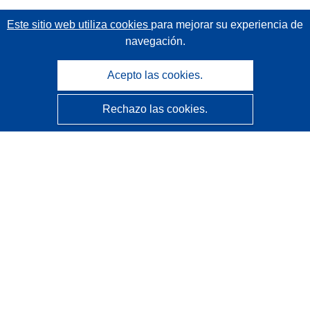
Este sitio web utiliza cookies
para mejorar su experiencia de
navegación.
Acepto las cookies.
Rechazo las cookies.
CORDIS - Resultados de investigaciones de la UE
La
Oficina de Publicaciones de la Unión Europea
gestiona este sitio web.
Accesibilidad
Clasificación semiautomática de proyectos - Declaración
de explicabilidad
Póngase en contacto