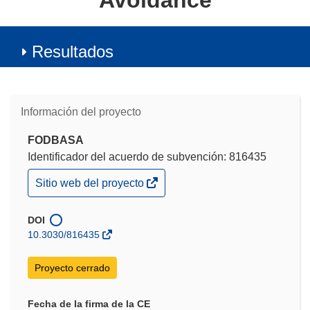
Avoidance
Resultados
Información del proyecto
FODBASA
Identificador del acuerdo de subvención: 816435
(se
Sitio web del proyecto
abrirá
en
una
DOI
nueva
10.3030/816435
ventana)
Proyecto cerrado
Fecha de la firma de la CE