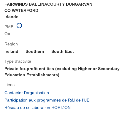
FAIRWINDS BALLINACOURTY DUNGARVAN
CO WATERFORD
Irlande
PME
Oui
Région
Ireland
Southern
South-East
Type d’activité
Private for-profit entities (excluding Higher or Secondary
Education Establishments)
Liens
(s’ouvre
Contacter l’organisation
dans
(s’ouvre
Participation aux programmes de R&I de l'UE
une
dans
(s’ouvre
Réseau de collaboration HORIZON
nouvelle
une
dans
fenêtre)
nouvelle
une
fenêtre)
nouvelle
fenêtre)