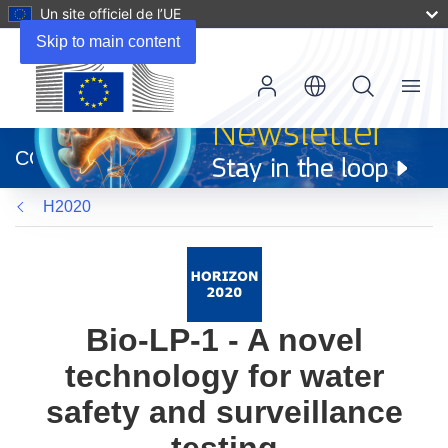
Un site officiel de l’UE
Skip to main content
Menu
(s’ouvre
dans
CORDIS
une
nouvelle
H2020
fenêtre)
Bio-LP-1 - A novel
technology for water
safety and surveillance