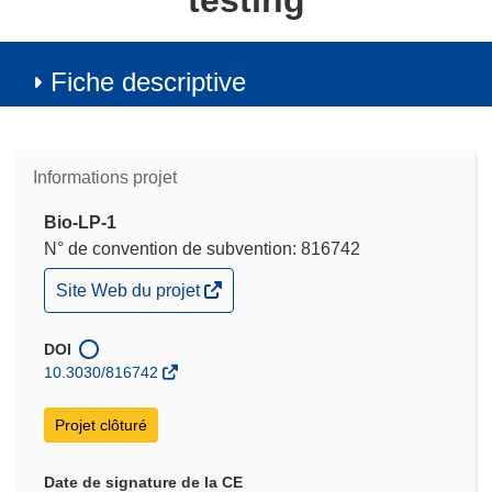
testing
Fiche descriptive
Informations projet
Bio-LP-1
N° de convention de subvention: 816742
(s’ouvre
Site Web du projet
dans
une
nouvelle
DOI
fenêtre)
10.3030/816742
Projet clôturé
Date de signature de la CE