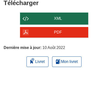
Télécharger
Télécharger
le
contenu
XML
de
la
PDF
page
Dernière mise à jour:
10 Août 2022
Livret
Mon livret