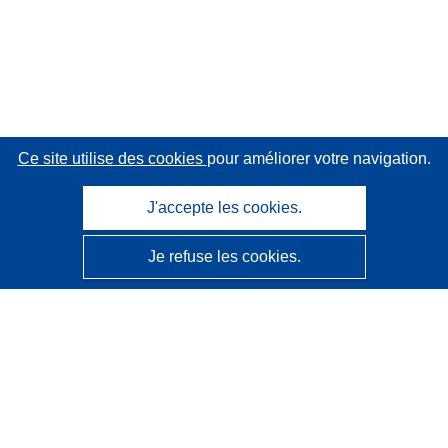
Ce site utilise des cookies
pour améliorer votre navigation.
J'accepte les cookies.
Je refuse les cookies.
CORDIS - Résultats de la recherche de l’UE
Ce site web est géré par l'
Office des publications de
l’Union européenne
Accessibilité