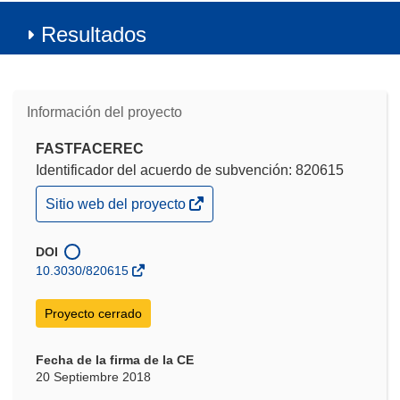
Resultados
Información del proyecto
FASTFACEREC
Identificador del acuerdo de subvención: 820615
(se
Sitio web del proyecto
abrirá
en
una
DOI
nueva
10.3030/820615
ventana)
Proyecto cerrado
Fecha de la firma de la CE
20 Septiembre 2018