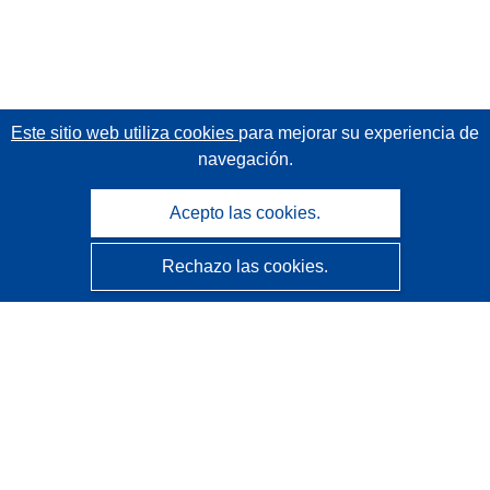
Este sitio web utiliza cookies
para mejorar su experiencia de
navegación.
Acepto las cookies.
Rechazo las cookies.
CORDIS - Resultados de investigaciones de la UE
La
Oficina de Publicaciones de la Unión Europea
gestiona este sitio web.
Accesibilidad
Clasificación semiautomática de proyectos - Declaración