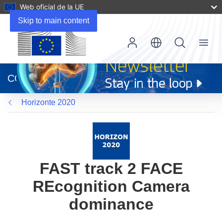
Web oficial de la UE
Skip to main content
Menu
(se
abrirá
CORDIS
en
una
Horizonte 2020
nueva
ventana)
FAST track 2 FACE
REcognition Camera
dominance