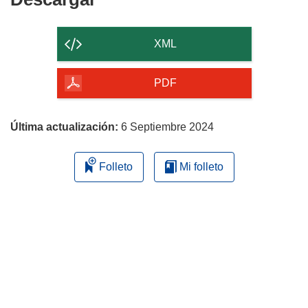
el
contenido
XML
de
la
PDF
página
Última actualización:
6 Septiembre 2024
Folleto
Mi folleto