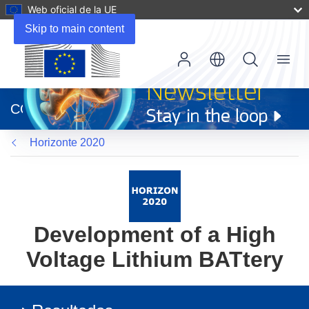
Web oficial de la UE
Skip to main content
Menu
(se
abrirá
CORDIS
en
una
Horizonte 2020
nueva
ventana)
Development of a High
Voltage Lithium BATtery