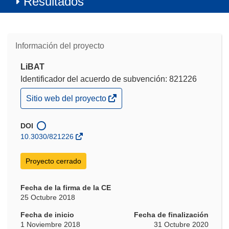
Resultados
Información del proyecto
LiBAT
Identificador del acuerdo de subvención: 821226
(se
Sitio web del proyecto
abrirá
en
una
DOI
nueva
10.3030/821226
ventana)
Proyecto cerrado
Fecha de la firma de la CE
25 Octubre 2018
Fecha de inicio
Fecha de finalización
1 Noviembre 2018
31 Octubre 2020