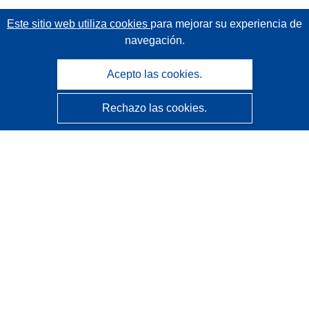
Este sitio web utiliza cookies
para mejorar su experiencia de
navegación.
Acepto las cookies.
Rechazo las cookies.
CORDIS - Resultados de investigaciones de la UE
La
Oficina de Publicaciones de la Unión Europea
gestiona este sitio web.
Accesibilidad
Clasificación semiautomática de proyectos - Declaración
de explicabilidad
Póngase en contacto