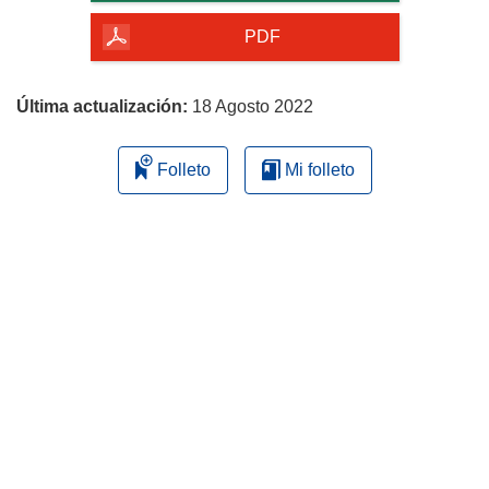
de
la
PDF
página
Última actualización:
18 Agosto 2022
Folleto
Mi folleto