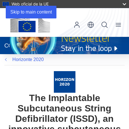
Web oficial de la UE
Skip to main content
Menu
(se
abrirá
CORDIS
en
una
Horizonte 2020
nueva
ventana)
The Implantable
Subcutaneous String
Defibrillator (ISSD), an