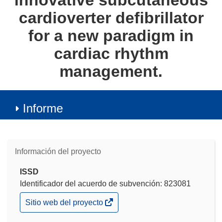
innovative subcutaneous
cardioverter defibrillator
for a new paradigm in
cardiac rhythm
management.
Informe
Información del proyecto
ISSD
Identificador del acuerdo de subvención: 823081
(se
Sitio web del proyecto
abrirá
en