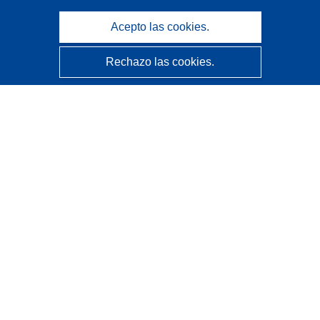
Acepto las cookies.
Rechazo las cookies.
CORDIS - Resultados de investigaciones de la UE
La
Oficina de Publicaciones de la Unión Europea
gestiona este sitio web.
Accesibilidad
Clasificación semiautomática de proyectos - Declaración
de explicabilidad
Póngase en contacto
Contacto con Help Desk