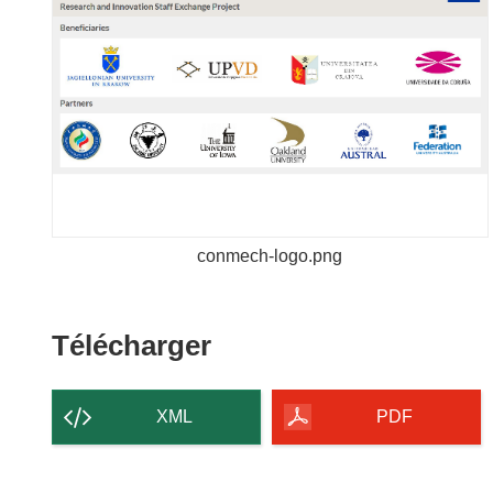
conmech-logo.png
Télécharger
Télécharger
le
contenu
XML
PDF
de
la