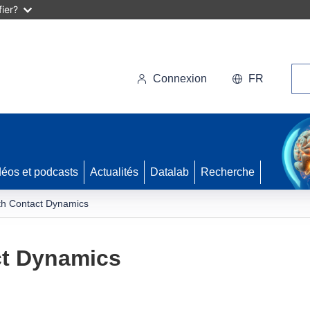
ier?
Rec
Connexion
FR
déos et podcasts
Actualités
Datalab
Recherche
h Contact Dynamics
t Dynamics