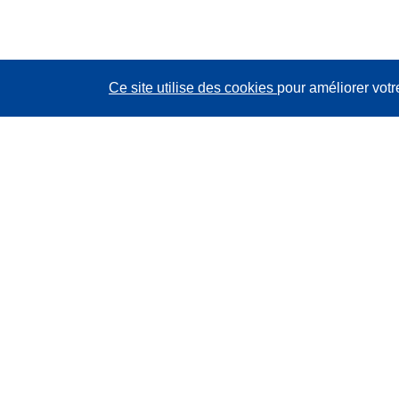
Ce site utilise des cookies
pour améliorer votr
CORDIS - Résultats de la recherche de l’UE
Ce site web est géré par l'
Office des publications de
l’Union européenne
Accessibilité
Classification semi-automatique des projets - Avis sur
l’explicabilité