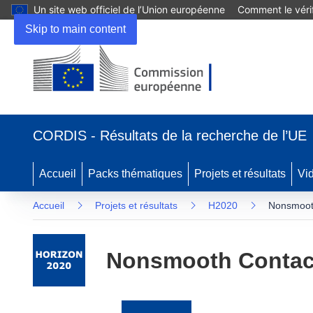
Un site web officiel de l’Union européenne
Comment le vérif
Skip to main content
(s’ouvre
dans
CORDIS - Résultats de la recherche de l’UE
une
nouvelle
fenêtre)
Accueil
Packs thématiques
Projets et résultats
Vi
Accueil
Projets et résultats
H2020
Nonsmoot
Nonsmooth Contac