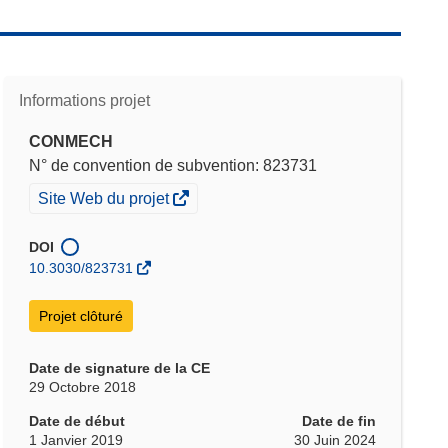
Informations projet
CONMECH
N° de convention de subvention: 823731
(s’ouvre
Site Web du projet
dans
une
DOI
nouvelle
10.3030/823731
fenêtre)
Projet clôturé
Date de signature de la CE
29 Octobre 2018
Date de début
Date de fin
1 Janvier 2019
30 Juin 2024