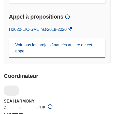
Appel à propositions
(s’ouvre
H2020-EIC-SMEInst-2018-2020
dans
une
Voir tous les projets financés au titre de cet
nouvelle
appel
fenêtre)
Coordinateur
SEA HARMONY
Contribution nette de l'UE
€ 50 000,00