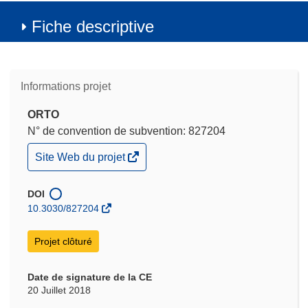
Fiche descriptive
Informations projet
ORTO
N° de convention de subvention: 827204
(s’ouvre
Site Web du projet
dans
une
nouvelle
DOI
fenêtre)
10.3030/827204
Projet clôturé
Date de signature de la CE
20 Juillet 2018