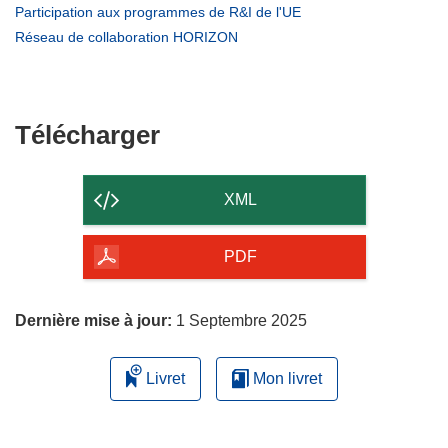
dans
(s’ouvre
Participation aux programmes de R&I de l'UE
une
dans
(s’ouvre
Réseau de collaboration HORIZON
nouvelle
une
dans
fenêtre)
nouvelle
une
fenêtre)
nouvelle
fenêtre)
Télécharger
Télécharger
le
contenu
XML
de
la
PDF
page
Dernière mise à jour:
1 Septembre 2025
Livret
Mon livret