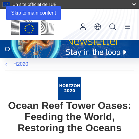
Un site officiel de l’UE
Skip to main content
Menu
(s’ouvre
dans
CORDIS
une
nouvelle
H2020
fenêtre)
Ocean Reef Tower Oases:
Feeding the World,
Restoring the Oceans