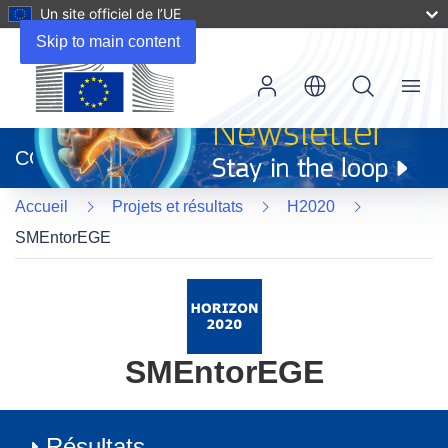
Un site officiel de l’UE
Skip to main content
Menu
(s’ouvre
dans
CORDIS
une
nouvelle
Accueil
Projets et résultats
H2020
fenêtre)
SMEntorEGE
SMEntorEGE
Résultats