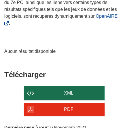
du 7e PC, ainsi que les liens vers certains types de
résultats spécifiques tels que les jeux de données et les
logiciels, sont récupérés dynamiquement sur
OpenAIRE
.
Aucun résultat disponible
Télécharger
Télécharger
le
contenu
XML
de
la
PDF
page
Dernière mise à jour:
6 Novembre 2021