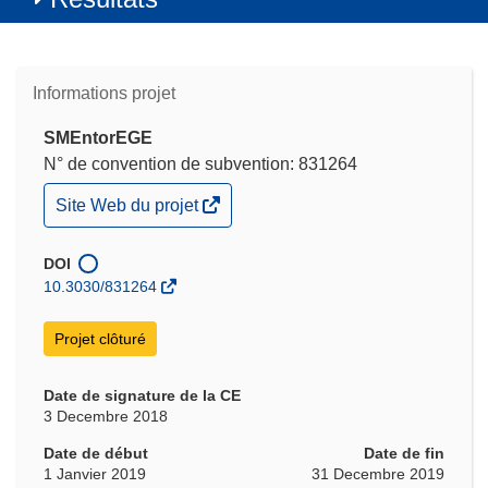
Informations projet
SMEntorEGE
N° de convention de subvention: 831264
(s’ouvre
Site Web du projet
dans
une
nouvelle
DOI
fenêtre)
10.3030/831264
Projet clôturé
Date de signature de la CE
3 Decembre 2018
Date de début
Date de fin
1 Janvier 2019
31 Decembre 2019