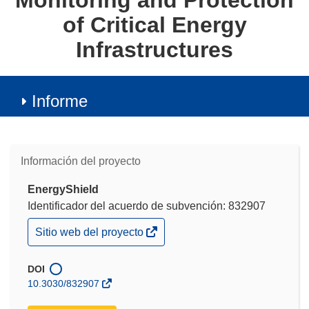
Monitoring and Protection
of Critical Energy
Infrastructures
Informe
Información del proyecto
EnergyShield
Identificador del acuerdo de subvención: 832907
(se
Sitio web del proyecto
abrirá
en
una
DOI
nueva
10.3030/832907
ventana)