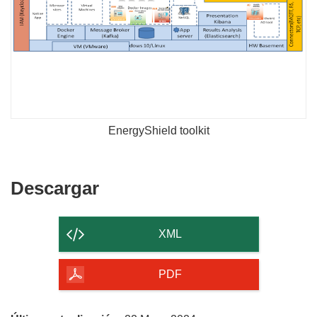
EnergyShield toolkit
Descargar
Descargar
el
contenido
XML
de
la
PDF
página