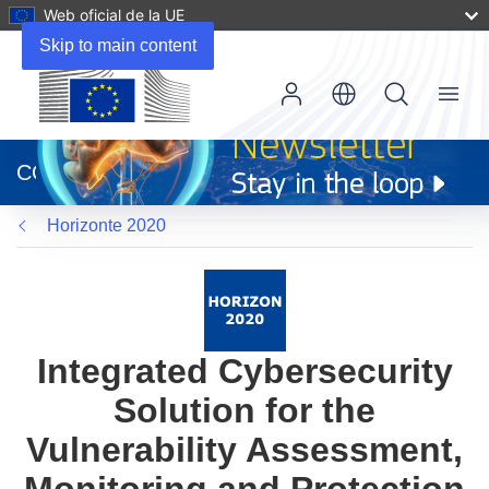
Web oficial de la UE
Skip to main content
Menu
(se
abrirá
CORDIS
en
una
Horizonte 2020
nueva
ventana)
Integrated Cybersecurity
Solution for the
Vulnerability Assessment,