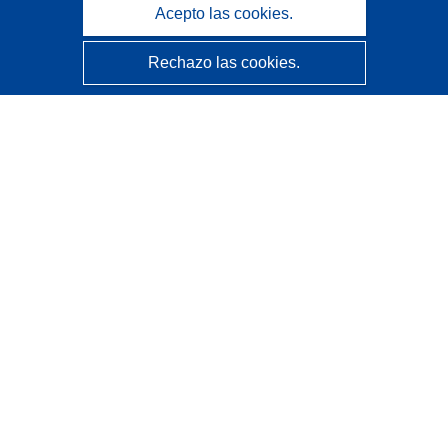
Acepto las cookies.
Rechazo las cookies.
CORDIS - Resultados de investigaciones de la UE
La
Oficina de Publicaciones de la Unión Europea
gestiona este sitio web.
Accesibilidad
Clasificación semiautomática de proyectos - Declaración
de explicabilidad
Póngase en contacto
Contacto con Help Desk
Preguntas más frecuentes
(y sus respuestas)