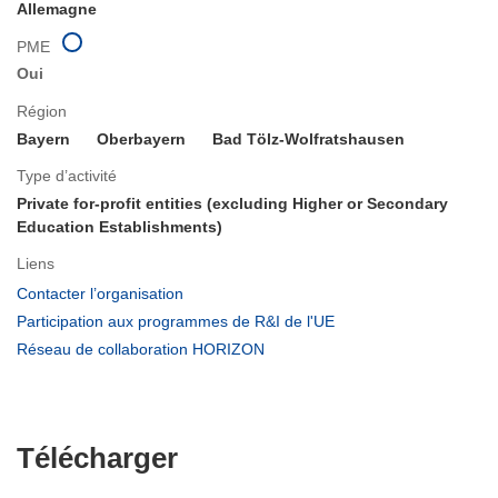
Allemagne
PME
Oui
Région
Bayern
Oberbayern
Bad Tölz-Wolfratshausen
Type d’activité
Private for-profit entities (excluding Higher or Secondary
Education Establishments)
Liens
(s’ouvre
Contacter l’organisation
dans
(s’ouvre
Participation aux programmes de R&I de l'UE
une
dans
(s’ouvre
Réseau de collaboration HORIZON
nouvelle
une
dans
fenêtre)
nouvelle
une
fenêtre)
nouvelle
fenêtre)
Télécharger
Télécharger
le