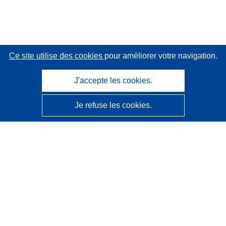
Ce site utilise des cookies
pour améliorer votre navigation.
J'accepte les cookies.
Je refuse les cookies.
CORDIS - Résultats de la recherche de l’UE
Ce site web est géré par l'
Office des publications de
l’Union européenne
Accessibilité
Classification semi-automatique des projets - Avis sur
l’explicabilité