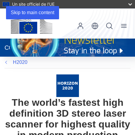
Un site officiel de l’UE
Skip to main content
Menu
(s’ouvre
dans
CORDIS
une
nouvelle
H2020
fenêtre)
The world’s fastest high
definition 3D stereo laser
scanner for highest quality