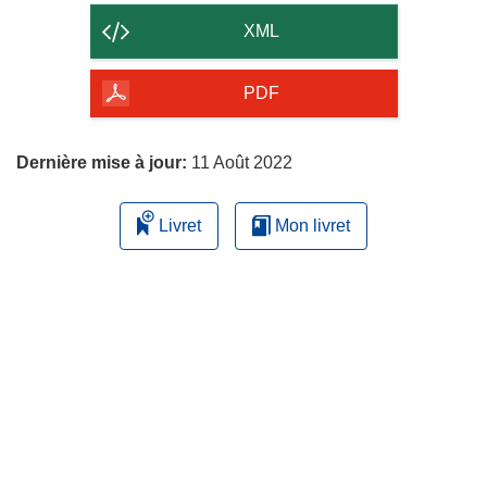
contenu
XML
de
la
PDF
page
Dernière mise à jour:
11 Août 2022
Livret
Mon livret