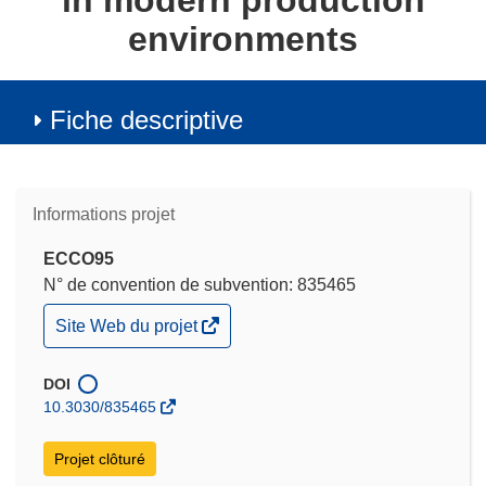
in modern production
environments
Fiche descriptive
Informations projet
ECCO95
N° de convention de subvention: 835465
(s’ouvre
Site Web du projet
dans
une
nouvelle
DOI
fenêtre)
10.3030/835465
Projet clôturé