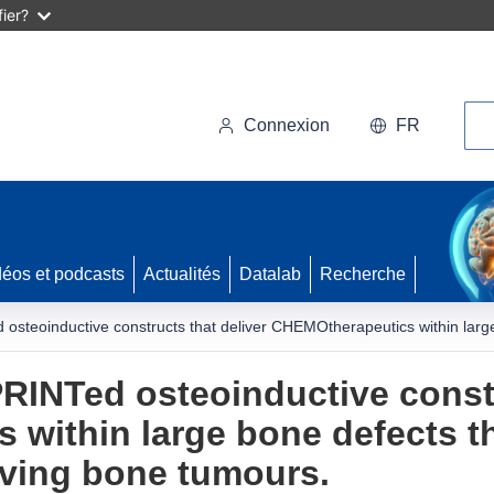
ier?
Rec
Connexion
FR
déos et podcasts
Actualités
Datalab
Recherche
osteoinductive constructs that deliver CHEMOtherapeutics within larg
RINTed osteoinductive constr
within large bone defects tha
ving bone tumours.