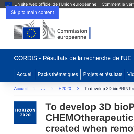
Un site web officiel de l’Union européenne
Comment le vérif
Skip to main content
(s’ouvre
dans
CORDIS - Résultats de la recherche de l’UE
une
nouvelle
fenêtre)
Accueil
Packs thématiques
Projets et résultats
Vi
…
Accueil
H2020
To develop 3D bioPRINTed 
To develop 3D bioP
CHEMOtherapeutics 
created when remo