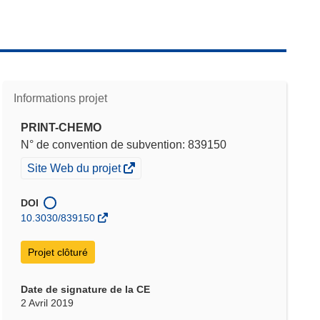
Informations projet
PRINT-CHEMO
N° de convention de subvention: 839150
(s’ouvre
Site Web du projet
dans
une
DOI
nouvelle
10.3030/839150
fenêtre)
Projet clôturé
Date de signature de la CE
2 Avril 2019