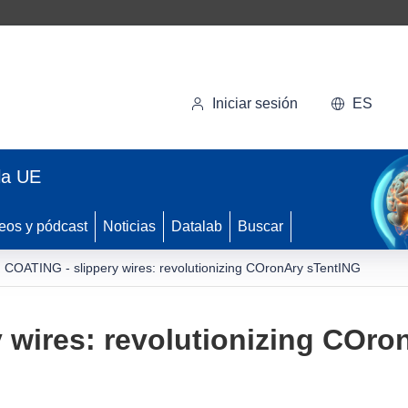
Iniciar sesión
ES
la UE
eos y pódcast
Noticias
Datalab
Buscar
COATING - slippery wires: revolutionizing COronAry sTentING
 wires: revolutionizing COro