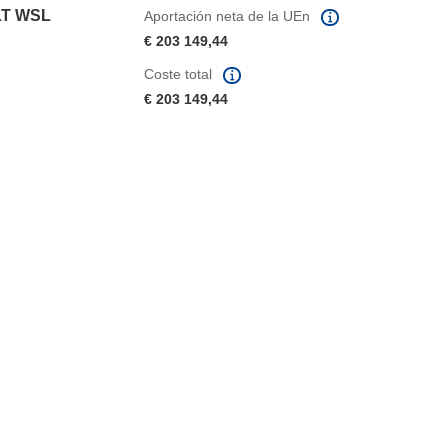
T WSL
Aportación neta de la UEn
€ 203 149,44
Coste total
€ 203 149,44
eva ventana)
abrirá en una nueva ventana)
na nueva ventana)