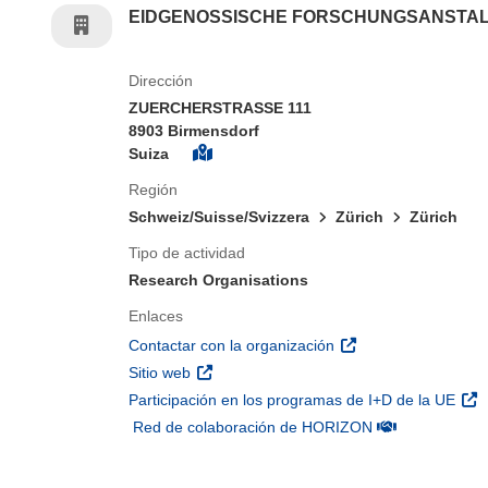
EIDGENOSSISCHE FORSCHUNGSANSTAL
Dirección
ZUERCHERSTRASSE 111
8903 Birmensdorf
Suiza
Región
Schweiz/Suisse/Svizzera
Zürich
Zürich
Tipo de actividad
Research Organisations
Enlaces
(se abrirá en una nu
Contactar con la organización
(se abrirá en una nueva ventana)
Sitio web
(se 
Participación en los programas de I+D de la UE
(se abrirá en u
Red de colaboración de HORIZON