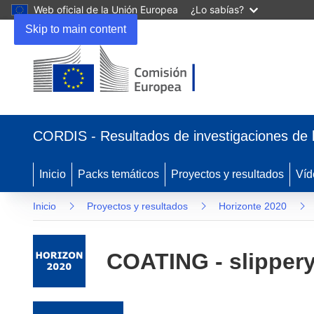
Web oficial de la Unión Europea
¿Lo sabías?
Skip to main content
(se abrirá en una nueva ventana)
CORDIS - Resultados de investigaciones de 
Inicio
Packs temáticos
Proyectos y resultados
Víd
Inicio
Proyectos y resultados
Horizonte 2020
COATING - slippery