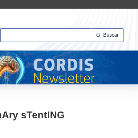
Buscar
Buscar
nAry sTentING