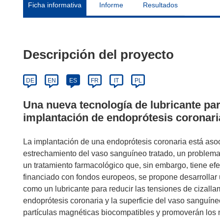
Ficha informativa
Informe
Resultados
Descripción del proyecto
DE
EN
ES
FR
IT
PL
Una nueva tecnología de lubricante par
implantación de endoprótesis coronari
La implantación de una endoprótesis coronaria está as
estrechamiento del vaso sanguíneo tratado, un problema 
un tratamiento farmacológico que, sin embargo, tiene e
financiado con fondos europeos, se propone desarrollar
como un lubricante para reducir las tensiones de cizallam
endoprótesis coronaria y la superficie del vaso sanguíne
partículas magnéticas biocompatibles y promoverán los