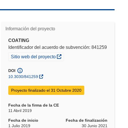
Información del proyecto
COATING
Identificador del acuerdo de subvención: 841259
(se abrirá en una nueva ventana)
Sitio web del proyecto
DOI
10.3030/841259
Proyecto finalizado el 31 Octubre 2020
Fecha de la firma de la CE
11 Abril 2019
Fecha de inicio
Fecha de finalización
1 Julio 2019
30 Junio 2021