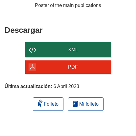
Poster of the main publications
Descargar
Descargar
el
contenido
XML
de
la
PDF
página
Última actualización:
6 Abril 2023
Folleto
Mi folleto