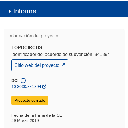
Informe
Información del proyecto
TOPOCIRCUS
Identificador del acuerdo de subvención: 841894
(se
Sitio web del proyecto
abrirá
en
una
DOI
nueva
10.3030/841894
ventana)
Proyecto cerrado
Fecha de la firma de la CE
29 Marzo 2019