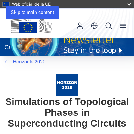
Web oficial de la UE
Skip to main content
Menu
(se
abrirá
CORDIS
en
una
Horizonte 2020
nueva
ventana)
Simulations of Topological
Phases in
Superconducting Circuits