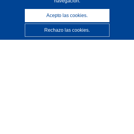
navegación.
Acepto las cookies.
Rechazo las cookies.
CORDIS - Resultados de investigaciones de la UE
La
Oficina de Publicaciones de la Unión Europea
gestiona este sitio web.
Accesibilidad
Clasificación semiautomática de proyectos - Declaración
de explicabilidad
Póngase en contacto
Contacto con Help Desk