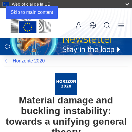
Web oficial de la UE
Skip to main content
Menu
(se
abrirá
CORDIS
en
una
Horizonte 2020
nueva
ventana)
Material damage and
buckling instability:
towards a unifying general