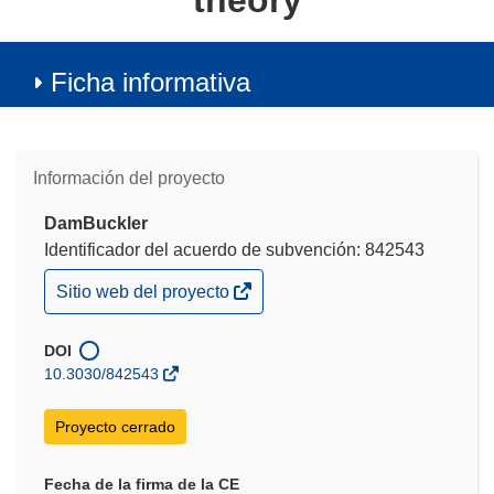
theory
Ficha informativa
Información del proyecto
DamBuckler
Identificador del acuerdo de subvención: 842543
(se
Sitio web del proyecto
abrirá
en
una
DOI
nueva
10.3030/842543
ventana)
Proyecto cerrado
Fecha de la firma de la CE