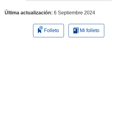
página
Última actualización:
6 Septiembre 2024
Folleto
Mi folleto