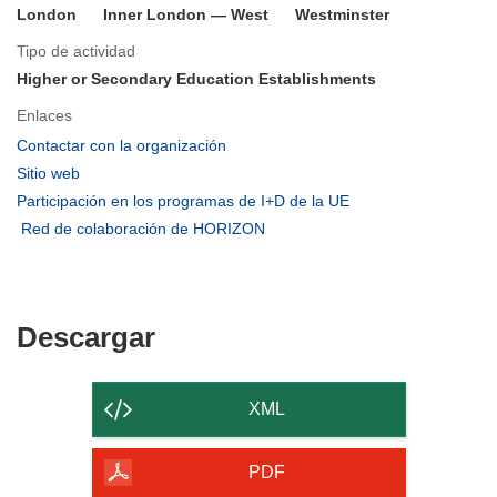
London
Inner London — West
Westminster
Tipo de actividad
Higher or Secondary Education Establishments
Enlaces
(se
Contactar con la organización
abrirá
(se
Sitio web
en
abrirá
(se
Participación en los programas de I+D de la UE
una
en
abrirá
(se
Red de colaboración de HORIZON
nueva
una
en
abrirá
ventana)
nueva
una
en
ventana)
nueva
una
ventana)
nueva
Descargar
Descargar
ventana)
el
contenido
XML
de
la
PDF