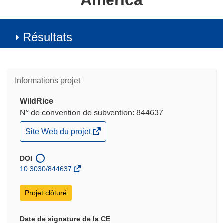
America
Résultats
Informations projet
WildRice
N° de convention de subvention: 844637
(s’ouvre
Site Web du projet
dans
une
nouvelle
DOI
fenêtre)
10.3030/844637
Projet clôturé
Date de signature de la CE