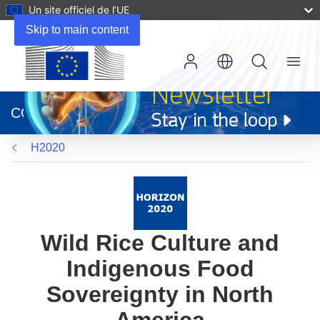
Un site officiel de l’UE
Skip to main content
Menu
(s’ouvre
dans
CORDIS
une
nouvelle
H2020
fenêtre)
Wild Rice Culture and
Indigenous Food
Sovereignty in North