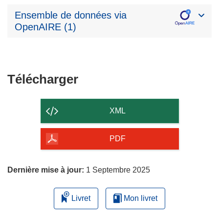
Ensemble de données via
OpenAIRE (1)
Télécharger
Télécharger
le
contenu
XML
de
la
PDF
page
Dernière mise à jour:
1 Septembre 2025
Livret
Mon livret