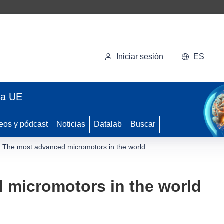
Iniciar sesión
ES
la UE
eos y pódcast
Noticias
Datalab
Buscar
The most advanced micromotors in the world
 micromotors in the world