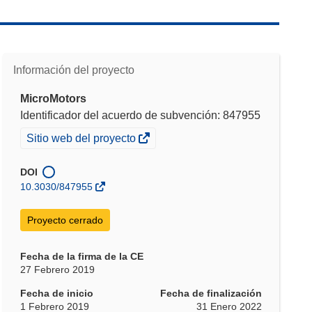
Información del proyecto
MicroMotors
Identificador del acuerdo de subvención: 847955
(se
Sitio web del proyecto
abrirá
en
DOI
una
10.3030/847955
nueva
ventana)
Proyecto cerrado
Fecha de la firma de la CE
27 Febrero 2019
Fecha de inicio
Fecha de finalización
1 Febrero 2019
31 Enero 2022