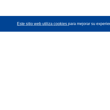
Este sitio web utiliza cookies
para mejorar su experie
CORDIS - Resultados de investigaciones de la UE
La
Oficina de Publicaciones de la Unión Europea
gestiona este sitio web.
Accesibilidad
Clasificación semiautomática de proyectos -
Declaración de explicabilidad