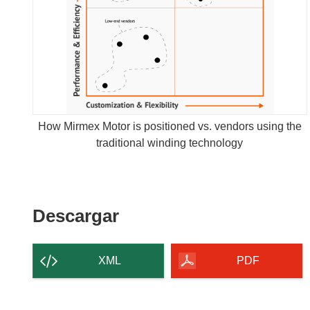
How Mirmex Motor is positioned vs. vendors using the
traditional winding technology
Descargar
Descargar
el
contenido
XML
PDF
de
la