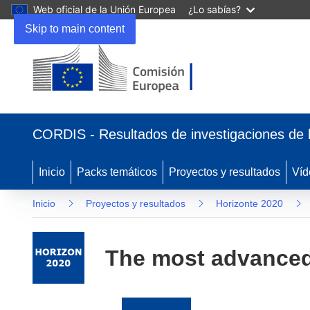
Web oficial de la Unión Europea
¿Lo sabías?
Skip to main content
(se
abrirá
CORDIS - Resultados de investigaciones de 
en
una
nueva
Inicio
Packs temáticos
Proyectos y resultados
Víd
ventana)
Inicio
Proyectos y resultados
Horizonte 2020
The most advanced