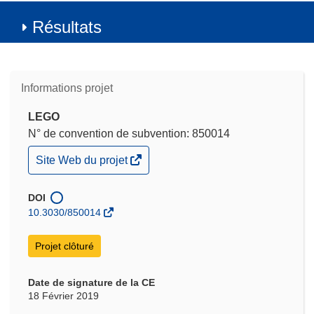
Résultats
Informations projet
LEGO
N° de convention de subvention: 850014
(s’ouvre
Site Web du projet
dans
une
nouvelle
DOI
fenêtre)
10.3030/850014
Projet clôturé
Date de signature de la CE
18 Février 2019