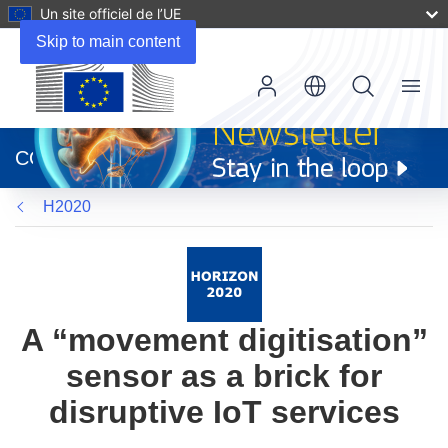
Un site officiel de l’UE
Skip to main content
Menu
(s’ouvre
dans
CORDIS
une
nouvelle
H2020
fenêtre)
A “movement digitisation”
sensor as a brick for
disruptive IoT services