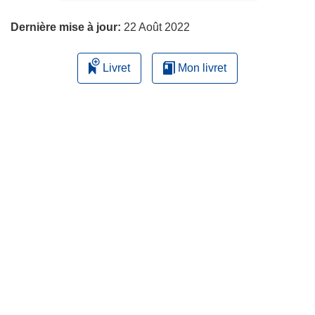
page
Dernière mise à jour:
22 Août 2022
Livret
Mon livret