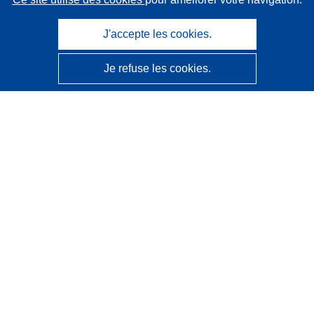
J'accepte les cookies.
Je refuse les cookies.
CORDIS - Résultats de la recherche de l’UE
Ce site web est géré par l'
Office des publications de
l’Union européenne
Accessibilité
Classification semi-automatique des projets - Avis sur
l’explicabilité
Contactez nous
Contacter notre Help Desk