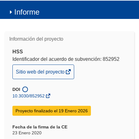
Informe
Información del proyecto
HSS
Identificador del acuerdo de subvención: 852952
(se
Sitio web del proyecto
abrirá
en
DOI
una
10.3030/852952
nueva
ventana)
Proyecto finalizado el 19 Enero 2026
Fecha de la firma de la CE
23 Enero 2020