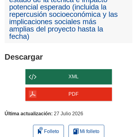
potencial esperado (incluida la
repercusión socioeconómica y las
implicaciones sociales más
amplias del proyecto hasta la
fecha)
Descargar
Descargar
el
contenido
XML
de
la
PDF
página
Última actualización:
27 Julio 2026
Folleto
Mi folleto