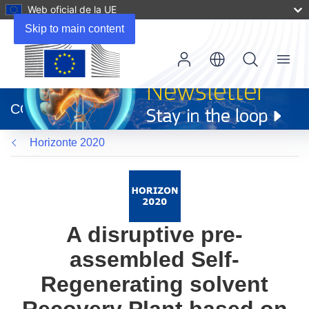
Web oficial de la UE
Skip to main content
Menu
(se
abrirá
CORDIS
en
una
Horizonte 2020
nueva
ventana)
A disruptive pre-
assembled Self-
Regenerating solvent