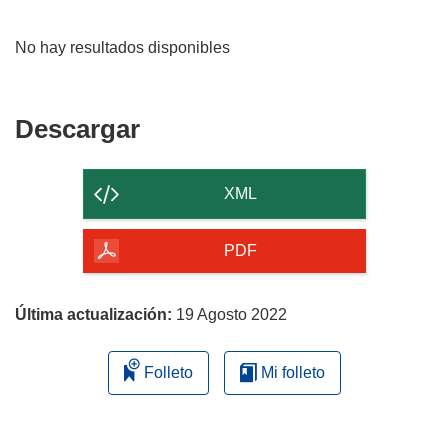
No hay resultados disponibles
Descargar
Descargar
el
contenido
XML
de
la
PDF
página
Última actualización:
19 Agosto 2022
Folleto
Mi folleto